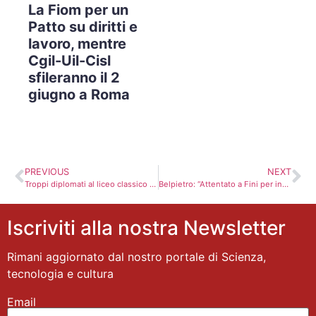
La Fiom per un
Patto su diritti e
lavoro, mentre
Cgil-Uil-Cisl
sfileranno il 2
giugno a Roma
PREVIOUS
NEXT
Troppi diplomati al liceo classico disoccupati. I paradossi dell’istruzione pubblica in Italia
Belpietro: “Attentato a Fini per incolpare Berlusconi”. Indagini di tre Procure
Iscriviti alla nostra Newsletter
Rimani aggiornato dal nostro portale di Scienza,
tecnologia e cultura
Email