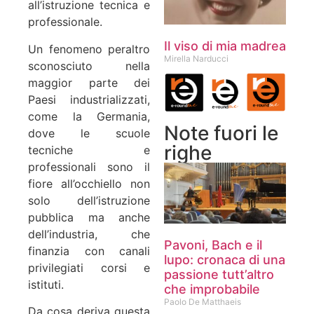
all’istruzione tecnica e
professionale.
Il viso di mia madrea
Un fenomeno peraltro
Mirella Narducci
sconosciuto nella
maggior parte dei
Paesi industrializzati,
come la Germania,
Note fuori le
dove le scuole
righe
tecniche e
professionali sono il
fiore all’occhiello non
solo dell’istruzione
pubblica ma anche
dell’industria, che
Pavoni, Bach e il
finanzia con canali
lupo: cronaca di una
privilegiati corsi e
passione tutt’altro
istituti.
che improbabile
Paolo De Matthaeis
Da cosa deriva questa