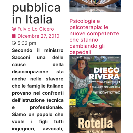
pubblica
in Italia
Psicologia e
psicoterapia: le
Fulvio Lo Cicero
nuove competenze
Dicembre 27, 2010
che stanno
5:32 pm
cambiando gli
Secondo il ministro
ospedali
Sacconi una delle
cause della
disoccupazione sta
anche nello sfavore
che le famiglie italiane
provano nei confronti
dell’istruzione tecnica
e professionale.
Siamo un popolo che
vuole i figli tutti
ingegneri, avvocati,