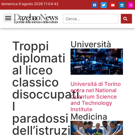
domenica 9 agosto 2026 11:04:43
Troppi
Università
diplomati
al liceo
classico
Università di Torino
disoccupati.
entra nel National
Quantum Science
I
and Technology
Institute
paradossi
Medicina
dell’istruzione