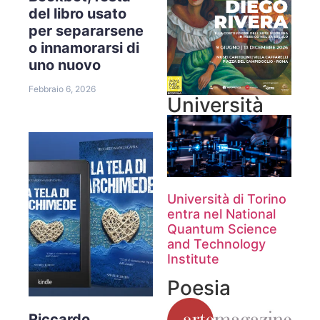
del libro usato
per separarsene
o innamorarsi di
uno nuovo
Febbraio 6, 2026
Università
Università di Torino
entra nel National
Quantum Science
and Technology
Institute
Poesia
Riccardo