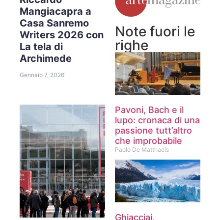
Mangiacapra a
Casa Sanremo
Note fuori le
Writers 2026 con
righe
La tela di
Archimede
Gennaio 7, 2026
Pavoni, Bach e il
lupo: cronaca di una
passione tutt’altro
che improbabile
Paolo De Matthaeis
Ghiacciai,