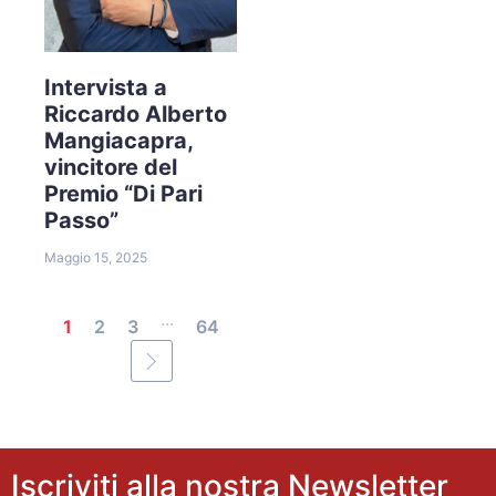
Intervista a
Riccardo Alberto
Mangiacapra,
vincitore del
Premio “Di Pari
Passo”
Maggio 15, 2025
...
1
2
3
64
Iscriviti alla nostra Newsletter