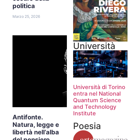
politica
Marzo 25, 2026
Università
Università di Torino
entra nel National
Quantum Science
and Technology
Institute
Antifonte.
Poesia
Natura, legge e
libertà nell’alba
del pensiero