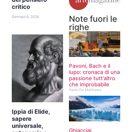
critico
Note fuori le
Gennaio 6, 2026
righe
Pavoni, Bach e il
lupo: cronaca di una
passione tutt’altro
che improbabile
Paolo De Matthaeis
Ippia di Elide,
sapere
universale,
Ghiacciai,