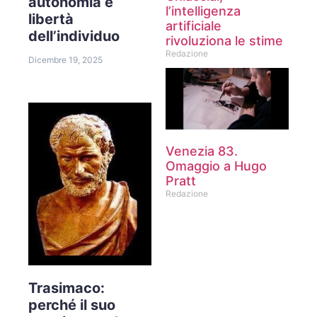
autonomia e
l’intelligenza
libertà
artificiale
dell’individuo
rivoluziona le stime
Redazione
Dicembre 19, 2025
Venezia 83.
Omaggio a Hugo
Pratt
Redazione
Trasimaco:
perché il suo