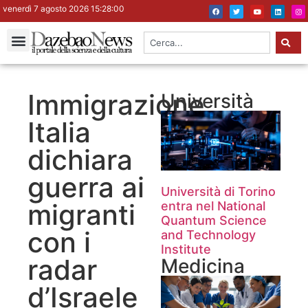
venerdì 7 agosto 2026 15:28:01
Immigrazione.
Università
Italia
dichiara
guerra ai
Università di Torino
migranti
entra nel National
Quantum Science
con i
and Technology
Institute
radar
Medicina
d’Israele