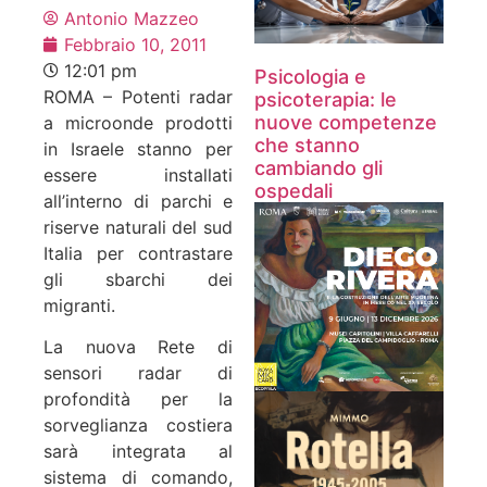
Antonio Mazzeo
Febbraio 10, 2011
12:01 pm
Psicologia e
ROMA – Potenti radar
psicoterapia: le
nuove competenze
a microonde prodotti
che stanno
in Israele stanno per
cambiando gli
essere installati
ospedali
all’interno di parchi e
riserve naturali del sud
Italia per contrastare
gli sbarchi dei
migranti.
La nuova Rete di
sensori radar di
profondità per la
sorveglianza costiera
sarà integrata al
sistema di comando,