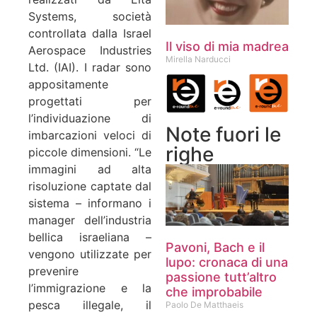
Systems, società
controllata dalla Israel
Il viso di mia madrea
Aerospace Industries
Mirella Narducci
Ltd. (IAI). I radar sono
appositamente
progettati per
l’individuazione di
Note fuori le
imbarcazioni veloci di
righe
piccole dimensioni. “Le
immagini ad alta
risoluzione captate dal
sistema – informano i
manager dell’industria
bellica israeliana –
Pavoni, Bach e il
vengono utilizzate per
lupo: cronaca di una
prevenire
passione tutt’altro
l’immigrazione e la
che improbabile
pesca illegale, il
Paolo De Matthaeis