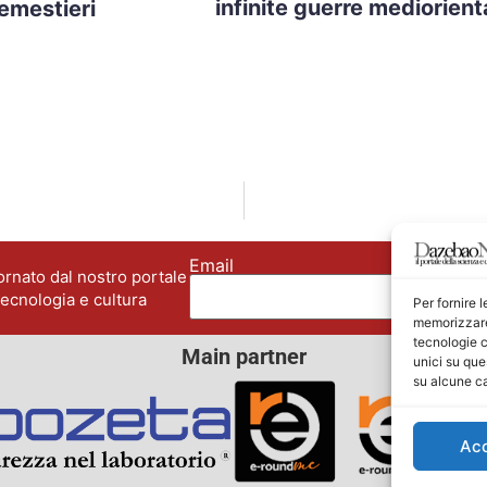
infinite guerre mediorienta
remestieri
Email
No
rnato dal nostro portale
tecnologia e cultura
Per fornire 
memorizzare 
tecnologie c
Main partner
unici su que
su alcune ca
Ac