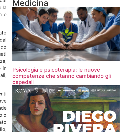
dal
Medicina
 la
a e
afo
dal
rado
ati
za,
 in
Psicologia e psicoterapia: le nuove
li,
competenze che stanno cambiando gli
ospedali
nti
ave
nde
olo
ato
io,