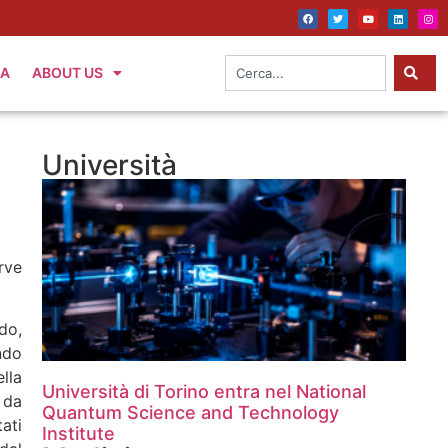
IA
ABOUT US
Università
rve
do,
ndo
lla
Università di Torino entra nel National
 da
Quantum Science and Technology
ati
Institute