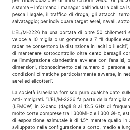
per l’individuazione di imbarcazioni veloci di picc
sistema – informano i manager dell’industria bellica i
pesca illegale, il traffico di droga, gli attacchi terr
salvataggio; per individuare target aerei, navali, sott
L’EL/M-2226 ha una portata di oltre 50 chilometri e
veloce a 10 miglia o un gommone a 7. “Il duplice esam
radar ne consentono la distinzione in leciti o illeciti”
di mantenere sottocontrollo oltre cento bersagli c
nell’immigrazione clandestina avviene con l’analisi, 
dimensioni, riconoscimento del numero di persone a 
condizioni climatiche particolarmente avverse, in netw
aerei ed elicotteri”.
La società israeliana fornisce pure qualche dato sull
anti-immigrati. “L’EL/M-2226 fa parte della famigli
(LFMCW) in X-band (dagli 8 ai 12.5 GHz di frequen
molto corte comprese tra i 300MHz e i 300 GHz, estre
di esposizione azimutale è di 1.5°, mentre quello in 
sviluppato nella configurazione a corto, medio e lung