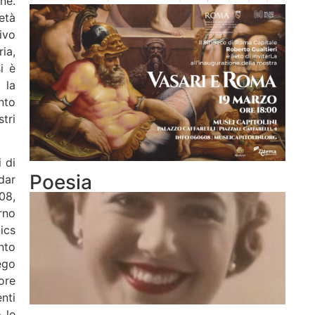
ne.
età
ivo
ia,
i è
 la
nto
tri
 di
Poesia
dar
08,
rno
ics
nto
ego
ore
nti
 le