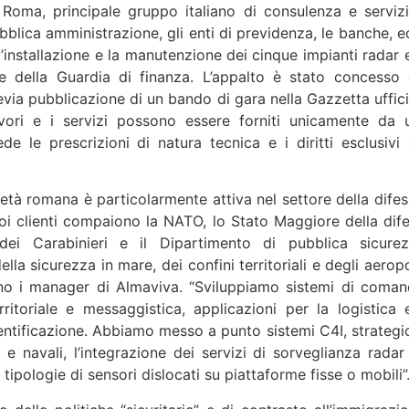
 Roma, principale gruppo italiano di consulenza e servizi
lica amministrazione, gli enti di previdenza, le banche, ec
’installazione e la manutenzione dei cinque impianti radar e
e della Guardia di finanza. L’appalto è stato concesso 
via pubblicazione di un bando di gara nella Gazzetta uffici
vori e i servizi possono essere forniti unicamente da 
e le prescrizioni di natura tecnica e i diritti esclusivi 
ietà romana è particolarmente attiva nel settore della difes
suoi clienti compaiono la NATO, lo Stato Maggiore della dife
a dei Carabinieri e il Dipartimento di pubblica sicurez
lla sicurezza in mare, dei confini territoriali e degli aerop
egano i manager di Almaviva. “Sviluppiamo sistemi di coman
ritoriale e messaggistica, applicazioni per la logistica e
dentificazione. Abbiamo messo a punto sistemi C4I, strategic
e e navali, l’integrazione dei servizi di sorveglianza radar
 tipologie di sensori dislocati su piattaforme fisse o mobili”