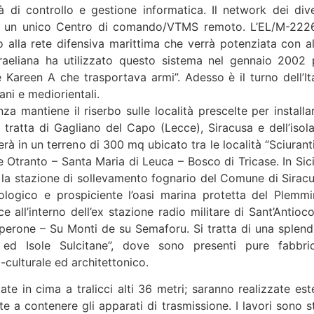
à di controllo e gestione informatica. Il network dei dive
 da un unico Centro di comando/VTMS remoto. L’EL/M-222
to alla rete difensiva marittima che verrà potenziata con al
israeliana ha utilizzato questo sistema nel gennaio 2002 
 Kareen A che trasportava armi”. Adesso è il turno dell’Ita
cani e mediorientali.
 mantiene il riserbo sulle località prescelte per installar
tratta di Gagliano del Capo (Lecce), Siracusa e dell’isola
rà in un terreno di 300 mq ubicato tra le località “Sciuranti
e Otranto – Santa Maria di Leuca – Bosco di Tricase. In Sicil
o la stazione di sollevamento fognario del Comune di Siracu
ogico e prospiciente l’oasi marina protetta del Plemmir
e all’interno dell’ex stazione radio militare di Sant’Antioco
Sperone – Su Monti de su Semaforu. Si tratta di una splend
ed Isole Sulcitane”, dove sono presenti pure fabbric
o-culturale ed architettonico.
ate in cima a tralicci alti 36 metri; saranno realizzate est
e a contenere gli apparati di trasmissione. I lavori sono st