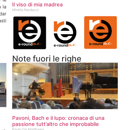
Il viso di mia madrea
 la
Mirella Narducci
dar
sti
Note fuori le righe
Pavoni, Bach e il lupo: cronaca di una
passione tutt’altro che improbabile
Paolo De Matthaeis