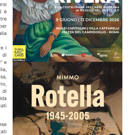
rsi
6 è
tre
per
lia
e i
 di
” e
ia,
sa,
io,
 di
ida
ati
ese
ati