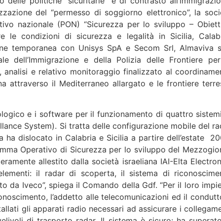
delle politiche “sicuritarie” e di contrasto all’immigrazio
izzazione del “permesso di soggiorno elettronico”, la soci
tivo nazionale (PON) “Sicurezza per lo sviluppo – Obiett
le condizioni di sicurezza e legalità in Sicilia, Calabr
zione temporanea con Unisys SpA e Secom Srl, Almaviva s
le dell’Immigrazione e della Polizia delle Frontiere per
, analisi e relativo monitoraggio finalizzato al coordiname
na attraverso il Mediterraneo allargato e le frontiere terres
logico e i software per il funzionamento di quattro sistemi
llance System). Si tratta delle configurazione mobile del ra
ha dislocato in Calabria e Sicilia a partire dell’estate 20
ogramma Operativo di Sicurezza per lo sviluppo del Mezzogio
eramente allestito dalla società israeliana IAI-Elta Electron
ementi: il radar di scoperta, il sistema di riconoscime
tto da Iveco”, spiega il Comando della Gdf. “Per il loro impi
conoscimento, l’addetto alle telecomunicazioni ed il condutt
llati gli apparati radio necessari ad assicurare i collegame
velivoli di trasporto radar. Il sistema è sicuro: ha superato