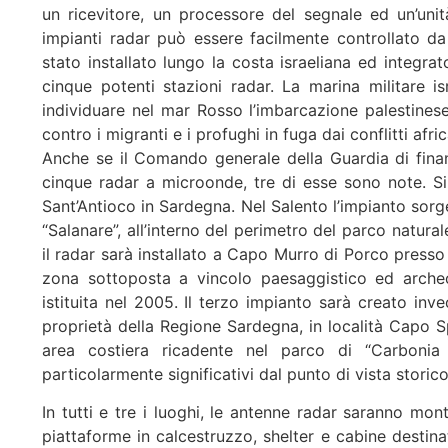
un ricevitore, un processore del segnale ed un’unit
impianti radar può essere facilmente controllato
stato installato lungo la costa israeliana ed integra
cinque potenti stazioni radar. La marina militare 
individuare nel mar Rosso l’imbarcazione palestinese
contro i migranti e i profughi in fuga dai conflitti afri
Anche se il Comando generale della Guardia di finanza
cinque radar a microonde, tre di esse sono note. Si 
Sant’Antioco in Sardegna. Nel Salento l’impianto sorge
“Salanare”, all’interno del perimetro del parco natural
il radar sarà installato a Capo Murro di Porco press
zona sottoposta a vincolo paesaggistico ed archeol
istituita nel 2005. Il terzo impianto sarà creato invec
proprietà della Regione Sardegna, in località Capo 
area costiera ricadente nel parco di “Carbonia 
particolarmente significativi dal punto di vista storic
In tutti e tre i luoghi, le antenne radar saranno mont
piattaforme in calcestruzzo, shelter e cabine destinat