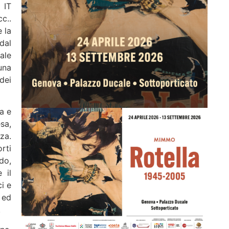
 IT
c..
 la
dal
ale
una
dei
a e
sa,
za.
orti
do,
 il
i e
 ed
.