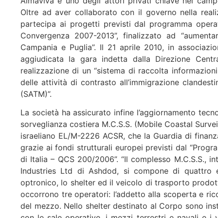
Almaviva è uno degli attori privati chiave nel campo 
Oltre ad aver collaborato con il governo nella real
partecipa ai progetti previsti dal programma opera
Convergenza 2007-2013”, finalizzato ad “aumentare 
Campania e Puglia”. Il 21 aprile 2010, in associa
aggiudicata la gara indetta dalla Direzione Centra
realizzazione di un “sistema di raccolta informazioni
delle attività di contrasto all’immigrazione clandesti
(SATM)”.
La società ha assicurato infine l’aggiornamento tecno
sorveglianza costiera M.C.S.S. (Mobile Coastal Survei
israeliano EL/M-2226 ACSR, che la Guardia di finanza 
grazie ai fondi strutturali europei previsti dal “Pr
di Italia – QCS 200/2006”. “Il complesso M.C.S.S., int
Industries Ltd di Ashdod, si compone di quattro el
optronico, lo shelter ed il veicolo di trasporto prodo
occorrono tre operatori: l’addetto alla scoperta e ri
del mezzo. Nello shelter destinato al Corpo sono insta
con le sale operative, i mezzi terrestri e navali e i 