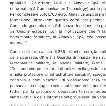
appaltati il 22 ottobre 2010 alla “Almaviva SpA” di
(Information & Communication Technology) per la pubb
Per complessivi 5.461.700 euro, Almaviva assicurerà l
formazione “attraverso quattro corsi” del personal
Comando generale della Gdf senza l’indizione e la pre
dell’Unione europea, con la motivazione che “i la
determinata fornitrice, la Almaviva SpA, che possied
materiali”.
Con un fatturato annuo di 865 milioni di euro, la soc
della sicurezza. Oltre alla Guardia di finanza, tra i 
l’Aeronautica militare, la Marina militare, l’Arm
“Collaboriamo con le forze di polizia nella gestione de
e nella protezione di infrastrutture sensibili”, spi
controllo e comunicazioni, di videosorveglianza ter
personale, tecnologie e soluzioni biometriche per l’i
tattici, per la gestione di operazioni terrestri, aere
elettro-ottici e delle informazioni provenienti da varie