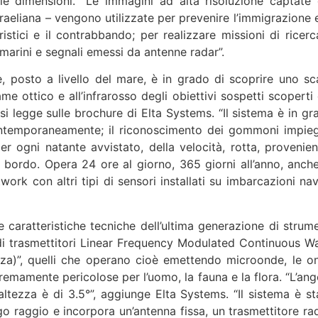
ole dimensioni. “Le immagini ad alta risoluzione captate 
sraeliana – vengono utilizzate per prevenire l’immigrazione e
oristici e il contrabbando; per realizzare missioni di ricerc
omarini e segnali emessi da antenne radar”.
, posto a livello del mare, è in grado di scoprire uno sc
e ottico e all’infrarosso degli obiettivi sospetti scoperti 
, si legge sulle brochure di Elta Systems. “Il sistema è in g
ontemporaneamente; il riconoscimento dei gommoni impieg
per ogni natante avvistato, della velocità, rotta, provenien
bordo. Opera 24 ore al giorno, 365 giorni all’anno, anche
ork con altri tipi di sensori installati su imbarcazioni nava
e caratteristiche tecniche dell’ultima generazione di strume
a di trasmettitori Linear Frequency Modulated Continuous W
za)”, quelli che operano cioè emettendo microonde, le o
mamente pericolose per l’uomo, la fauna e la flora. “L’ang
altezza è di 3.5°”, aggiunge Elta Systems. “Il sistema è st
o raggio e incorpora un’antenna fissa, un trasmettitore rad