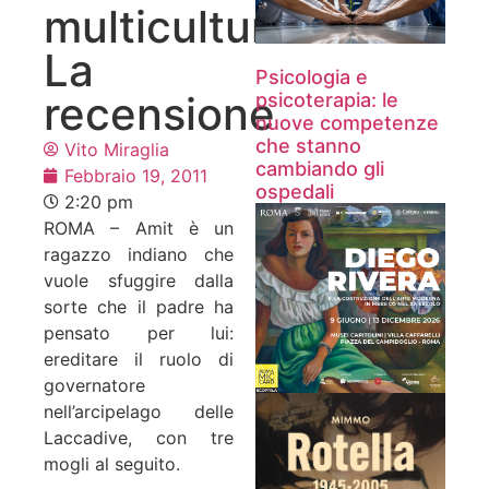
multicultura.
La
Psicologia e
recensione
psicoterapia: le
nuove competenze
che stanno
Vito Miraglia
cambiando gli
Febbraio 19, 2011
ospedali
2:20 pm
ROMA – Amit è un
ragazzo indiano che
vuole sfuggire dalla
sorte che il padre ha
pensato per lui:
ereditare il ruolo di
governatore
nell’arcipelago delle
Laccadive, con tre
mogli al seguito.