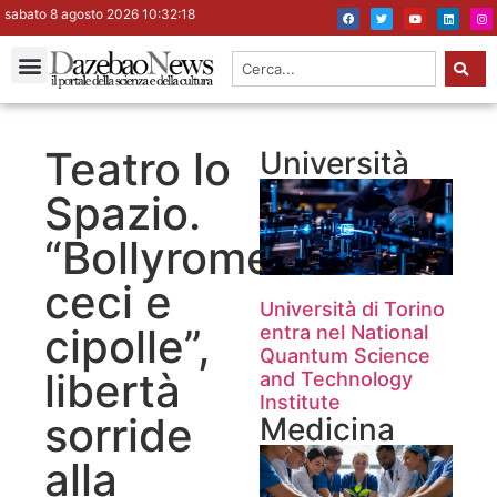
sabato 8 agosto 2026 10:32:19
Teatro lo
Università
Spazio.
“Bollyrome:
ceci e
Università di Torino
cipolle”,
entra nel National
Quantum Science
libertà
and Technology
Institute
sorride
Medicina
alla