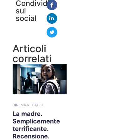
Condividi
sui
social
Articoli
correlati
CINEMA & TEATRO
La madre.
Semplicemente
terrificante.
Recensione.