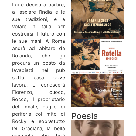
Lui è deciso a partire,
a lasciare l’India e le
sue tradizioni, e a
volare in Italia, per
costruirsi il futuro con
le sue mani. A Roma
andrà ad abitare da
Rolando, che gli
procura un posto da
lavapiatti nel pub
sotto casa dove
lavora. Lì conoscerà
Fiorenzo, il cuoco,
Rocco, il proprietario
del locale, pugile di
Poesia
periferia col mito di
Rocky e soprattutto
lei, Graciana, la bella
spagnola che farà