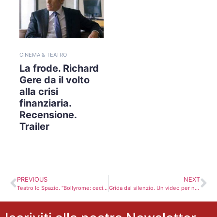
CINEMA & TEATRO
La frode. Richard
Gere da il volto
alla crisi
finanziaria.
Recensione.
Trailer
PREVIOUS
NEXT
Teatro lo Spazio. “Bollyrome: ceci e cipolle”, libertà sorride alla multicultura. La recensione
Grida dal silenzio. Un video per non dimenticare la strage di Ustica