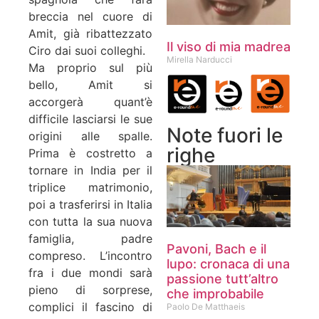
breccia nel cuore di
Amit, già ribattezzato
Il viso di mia madrea
Ciro dai suoi colleghi.
Mirella Narducci
Ma proprio sul più
bello, Amit si
accorgerà quant’è
difficile lasciarsi le sue
Note fuori le
origini alle spalle.
righe
Prima è costretto a
tornare in India per il
triplice matrimonio,
poi a trasferirsi in Italia
con tutta la sua nuova
famiglia, padre
Pavoni, Bach e il
compreso. L’incontro
lupo: cronaca di una
fra i due mondi sarà
passione tutt’altro
pieno di sorprese,
che improbabile
complici il fascino di
Paolo De Matthaeis