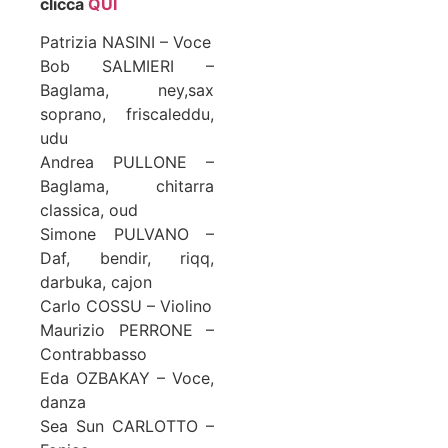
clicca
QUI
Patrizia NASINI – Voce
Bob SALMIERI –
Baglama, ney,sax
soprano, friscaleddu,
udu
Andrea PULLONE –
Baglama, chitarra
classica, oud
Simone PULVANO –
Daf, bendir, riqq,
darbuka, cajon
Carlo COSSU – Violino
Maurizio PERRONE –
Contrabbasso
Eda OZBAKAY – Voce,
danza
Sea Sun CARLOTTO –