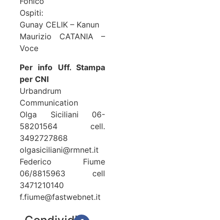
Fonico
Ospiti:
Gunay CELIK – Kanun
Maurizio CATANIA –
Voce
Per info Uff. Stampa
per CNI
Urbandrum
Communication
Olga Siciliani 06-
58201564 cell.
3492727868
olgasiciliani@rmnet.it
Federico Fiume
06/8815963 cell
3471210140
f.fiume@fastwebnet.it