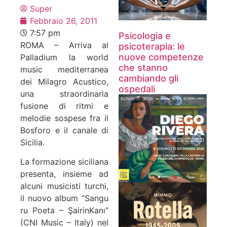
Super
Febbraio 26, 2011
7:57 pm
Psicologia e
ROMA – Arriva al
psicoterapia: le
nuove competenze
Palladium la world
che stanno
music mediterranea
cambiando gli
dei Milagro Acustico,
ospedali
una straordinaria
fusione di ritmi e
melodie sospese fra il
Bosforo e il canale di
Sicilia.
La formazione siciliana
presenta, insieme ad
alcuni musicisti turchi,
il nuovo album “Sangu
ru Poeta – ŞairinKanı”
(CNI Music – Italy) nel