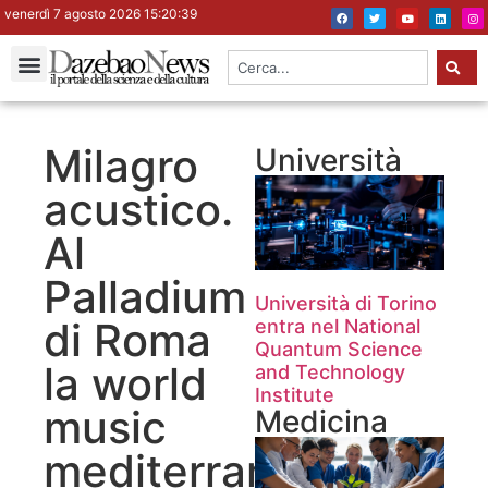
venerdì 7 agosto 2026 15:20:39
Milagro
Università
acustico.
Al
Palladium
Università di Torino
di Roma
entra nel National
Quantum Science
la world
and Technology
Institute
music
Medicina
mediterranea