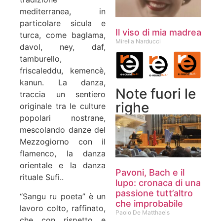
mediterranea, in
particolare sicula e
Il viso di mia madrea
turca, come baglama,
Mirella Narducci
davol, ney, daf,
tamburello,
friscaleddu, kemencè,
kanun. La danza,
Note fuori le
traccia un sentiero
righe
originale tra le culture
popolari nostrane,
mescolando danze del
Mezzogiorno con il
flamenco, la danza
orientale e la danza
Pavoni, Bach e il
rituale Sufi..
lupo: cronaca di una
passione tutt’altro
“Sangu ru poeta” è un
che improbabile
lavoro colto, raffinato,
Paolo De Matthaeis
che con rispetto e