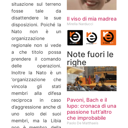
situazione sul terreno
fosse tale da
disattendere le sue
Il viso di mia madrea
disposizioni. Poiché la
Mirella Narducci
Nato non è un
organizzazione
regionale non si vede
a che titolo possa
Note fuori le
prendere il comando
righe
delle operazioni.
Inoltre la Nato è un
‘organizzazione che
vincola gli stati
membri alla difesa
Pavoni, Bach e il
reciproca in caso
lupo: cronaca di una
d’aggressione anche di
passione tutt’altro
uno solo dei suoi
che improbabile
membri, ma la Libia
Paolo De Matthaeis
non è membro della