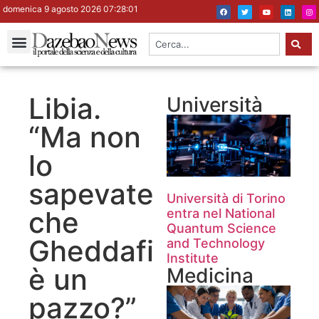
domenica 9 agosto 2026 07:28:02
Libia.
Università
“Ma non
lo
sapevate
Università di Torino
che
entra nel National
Quantum Science
Gheddafi
and Technology
Institute
è un
Medicina
pazzo?”