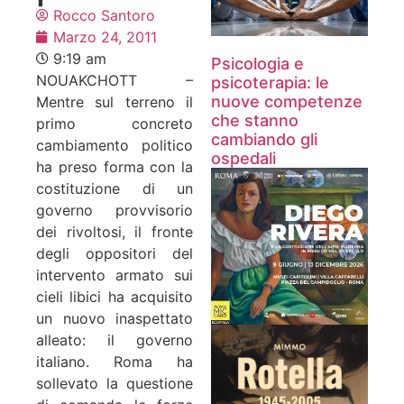
Rocco Santoro
Marzo 24, 2011
9:19 am
Psicologia e
NOUAKCHOTT –
psicoterapia: le
nuove competenze
Mentre sul terreno il
che stanno
primo concreto
cambiando gli
cambiamento politico
ospedali
ha preso forma con la
costituzione di un
governo provvisorio
dei rivoltosi, il fronte
degli oppositori del
intervento armato sui
cieli libici ha acquisito
un nuovo inaspettato
alleato: il governo
italiano. Roma ha
sollevato la questione