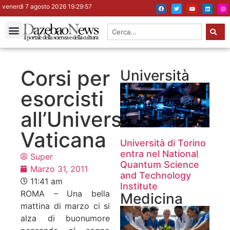
venerdì 7 agosto 2026 19:29:57
Corsi per
Università
esorcisti
all’Università
Vaticana
Università di Torino
entra nel National
Super
Quantum Science
Marzo 31, 2011
and Technology
11:41 am
Institute
ROMA – Una bella
Medicina
mattina di marzo ci si
alza di buonumore