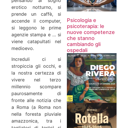
pensando al sogno
erotico notturno, si
prende un caffè, si
Psicologia e
accende il computer,
psicoterapia: le
si leggono le prime
nuove competenze
agenzie stampa e … si
che stanno
viene catapultati nel
cambiando gli
medioevo.
ospedali
Increduli ci si
stropiccia gli occhi, e
la nostra certezza di
vivere nel terzo
millennio scompare
paurosamente di
fronte alle notizia che
a Roma (a Roma non
nella foresta pluviale
amazzonica, tra i
tagliatori di teste) si