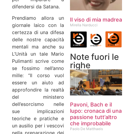
difendersi da Satana.
Prendiamo allora un
Il viso di mia madrea
giornale laico con la
Mirella Narducci
certezza di una difesa
delle nostre capacità
mentali ma anche su
L’Unità un tale Mario
Note fuori le
Pulimanti scrive come
righe
se fossimo nell’anno
mille: “Il corso vuol
essere un aiuto ad
approfondire la realtà
del ministero
dell’esorcismo nelle
Pavoni, Bach e il
lupo: cronaca di una
sue implicazioni
passione tutt’altro
teoriche e pratiche e
che improbabile
un ausilio per i vescovi
Paolo De Matthaeis
nella preparazione dei