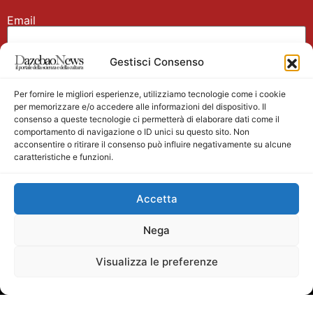
Email
Gestisci Consenso
Nome
Per fornire le migliori esperienze, utilizziamo tecnologie come i cookie
per memorizzare e/o accedere alle informazioni del dispositivo. Il
consenso a queste tecnologie ci permetterà di elaborare dati come il
comportamento di navigazione o ID unici su questo sito. Non
acconsentire o ritirare il consenso può influire negativamente su alcune
caratteristiche e funzioni.
Main partner
Accetta
Nega
Visualizza le preferenze
Testata giornalistica registrata presso il Tribunale di
Velletri n. 1/2011 del 27/01/2011 Direttore responsabile
Alessandro Ambrosin Redazione +39 338 4911077 per