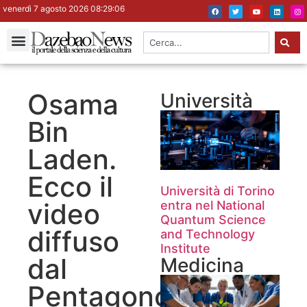
venerdì 7 agosto 2026 08:29:07
Osama
Università
Bin
Laden.
Ecco il
Università di Torino
video
entra nel National
Quantum Science
diffuso
and Technology
Institute
dal
Medicina
Pentagono