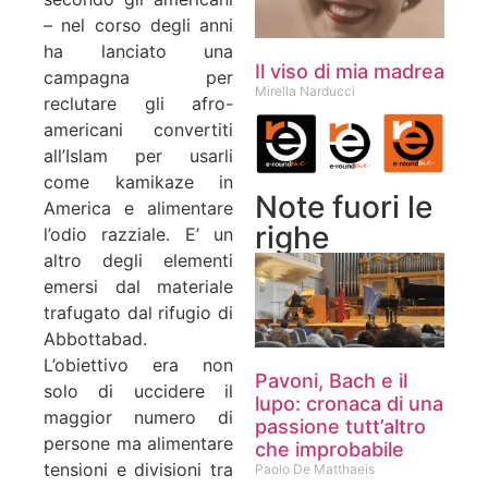
– nel corso degli anni
ha lanciato una
Il viso di mia madrea
campagna per
Mirella Narducci
reclutare gli afro-
americani convertiti
all’Islam per usarli
come kamikaze in
Note fuori le
America e alimentare
righe
l’odio razziale. E’ un
altro degli elementi
emersi dal materiale
trafugato dal rifugio di
Abbottabad.
L’obiettivo era non
Pavoni, Bach e il
solo di uccidere il
lupo: cronaca di una
maggior numero di
passione tutt’altro
persone ma alimentare
che improbabile
tensioni e divisioni tra
Paolo De Matthaeis