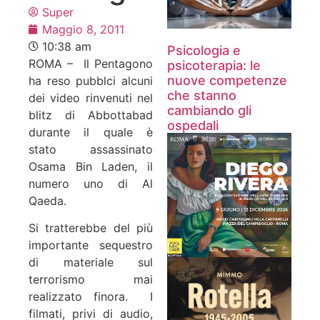
Super
Maggio 8, 2011
10:38 am
Psicologia e
ROMA – Il Pentagono
psicoterapia: le
nuove competenze
ha reso pubblci alcuni
che stanno
dei video rinvenuti nel
cambiando gli
blitz di Abbottabad
ospedali
durante il quale è
stato assassinato
Osama Bin Laden, il
numero uno di Al
Qaeda.
Si tratterebbe del più
importante sequestro
di materiale sul
terrorismo mai
realizzato finora. I
filmati, privi di audio,