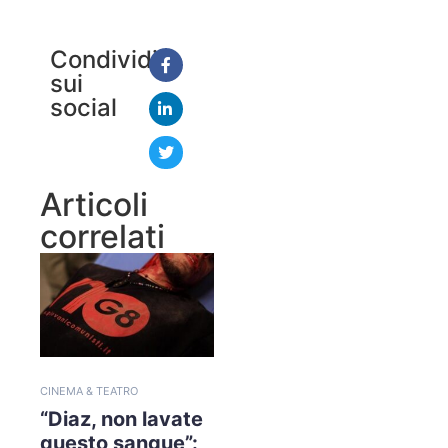
Condividi
sui
social
Articoli
correlati
CINEMA & TEATRO
“Diaz, non lavate
questo sangue”: