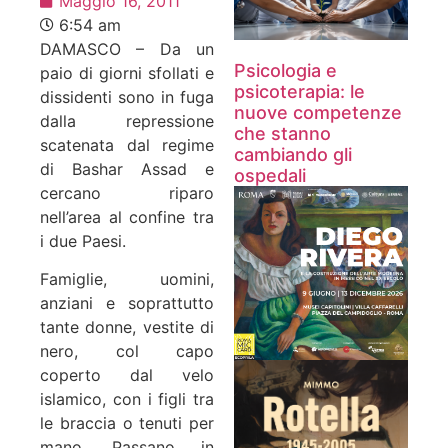
Maggio 16, 2011
6:54 am
DAMASCO – Da un
Psicologia e
paio di giorni sfollati e
psicoterapia: le
dissidenti sono in fuga
nuove competenze
dalla repressione
che stanno
scatenata dal regime
cambiando gli
di Bashar Assad e
ospedali
cercano riparo
nell’area al confine tra
i due Paesi.
Famiglie, uomini,
anziani e soprattutto
tante donne, vestite di
nero, col capo
coperto dal velo
islamico, con i figli tra
le braccia o tenuti per
mano. Passano in