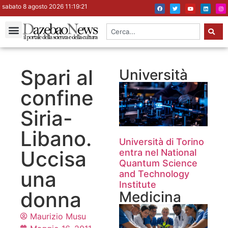
sabato 8 agosto 2026 11:19:21
Spari al
Università
confine
Siria-
Libano.
Università di Torino
Uccisa
entra nel National
Quantum Science
una
and Technology
Institute
donna
Medicina
Maurizio Musu