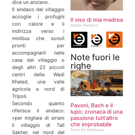
dice un anziano.
Il sindaco del villaggio
accoglie i profughi
Il viso di mia madrea
con calore e li
Mirella Narducci
indirizza verso i
minibus che sonolì
pronti per
accompagnarli nelle
Note fuori le
case del villaggio o
righe
degli altri 22 piccoli
centri della Wadi
Khaled, una valle
agricola a nord di
Tripoli.
Secondo quanto
Pavoni, Bach e il
riferisce il sindaco:
lupo: cronaca di una
passione tutt’altro
«per migliaia di siriani
che improbabile
il villaggio di Tall
Paolo De Matthaeis
Sakher, nel nord del