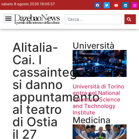
sabato 8 agosto 2026 18:06:38
Alitalia-
Università
Cai. I
cassaintegrati
si danno
Università di Torino
appuntamento
entra nel National
Quantum Science
al teatro
and Technology
Institute
di Ostia
Medicina
il 27