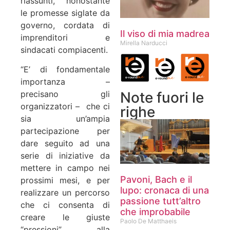
riassunti, nonostante
le promesse siglate da
governo, cordata di
Il viso di mia madrea
imprenditori e
Mirella Narducci
sindacati compiacenti.
“E’ di fondamentale
importanza –
Note fuori le
precisano gli
organizzatori – che ci
righe
sia un’ampia
partecipazione per
dare seguito ad una
serie di iniziative da
mettere in campo nei
Pavoni, Bach e il
prossimi mesi, e per
lupo: cronaca di una
realizzare un percorso
passione tutt’altro
che ci consenta di
che improbabile
creare le giuste
Paolo De Matthaeis
“pressioni” alla