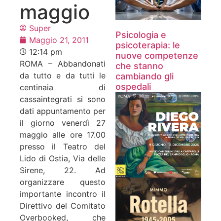
maggio
Super
Psicologia e
Maggio 21, 2011
psicoterapia: le
12:14 pm
nuove competenze
ROMA – Abbandonati
che stanno
da tutto e da tutti le
cambiando gli
ospedali
centinaia di
cassaintegrati si sono
dati appuntamento per
il giorno venerdì 27
maggio alle ore 17.00
presso il Teatro del
Lido di Ostia, Via delle
Sirene, 22. Ad
organizzare questo
importante incontro il
Direttivo del Comitato
Overbooked, che