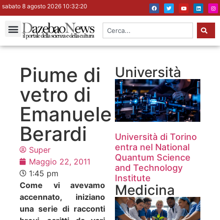
sabato 8 agosto 2026 10:32:21
Piume di
Università
vetro di
Emanuele
Berardi
Università di Torino
entra nel National
Super
Quantum Science
Maggio 22, 2011
and Technology
1:45 pm
Institute
Come vi avevamo
Medicina
accennato, iniziano
una serie di racconti