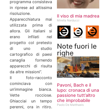
programma consisteva
in riprese ad altissima
risoluzione.
Il viso di mia madrea
Apparecchiatura mai
Mirella Narducci
utilizzata prima di
allora. Gli italiani si
erano infilati nel
progetto col pretesto
Note fuori le
di uno studio
righe
cartografico di paesi
canaglia fornendo
apparecchi di risulta
da altre missioni”.
Il foto-racconto
cominciava con
Pavoni, Bach e il
un’immagine bianca.
lupo: cronaca di una
passione tutt’altro
Vette rocciose.
che improbabile
Ghiacciai un tempo
Paolo De Matthaeis
perenni, ora in ritiro.