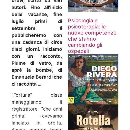
brevi, scritti da vari
autori. Fino all’inizio
delle vacanze, fine
Psicologia e
luglio primi di
psicoterapia: le
settembre li
nuove competenze
pubblicheremo con
che stanno
una cadenza di circa
cambiando gli
dieci giorni. Iniziamo
ospedali
con un racconto,
Piume di vetro, da
aprè la bombe, di
Emanuele Berardi che
ci racconta …
“Fortuna”, disse
maneggiando il
registratore, “che anni
prima l’avevamo
lanciato in orbita.
Aveva lavorato bene,