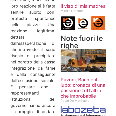
Il viso di mia madrea
loro reazione si è fatta
Mirella Narducci
sentire subito con
proteste spontanee
nelle piazze. Una
reazione legittima
Note fuori le
dettata
dall’esasperazione di
righe
chi intravede il serio
rischio di precipitare
nel baratro della cassa
integrazione da fame
e dalla conseguente
Pavoni, Bach e il
dall’esclusione sociale.
lupo: cronaca di una
E pensare che i
passione tutt’altro
rappresentanti
che improbabile
istituzionali del
Paolo De Matthaeis
governo hanno ancora
il coraggio di andare