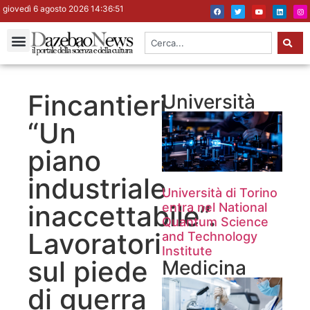
giovedì 6 agosto 2026 14:36:51
Fincantieri.
Università
“Un
piano
industriale
Università di Torino
inaccettabile”.
entra nel National
Quantum Science
Lavoratori
and Technology
Institute
sul piede
Medicina
di guerra