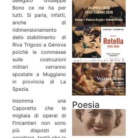
delegato Giuseppe
Bono ce ne ha per
tutti. Si parla, infatti,
anche di
ridimensionamento
dello stabilimento di
Riva Trigoso a Genova
poichè le commesse
sulle costruzioni
militari verranno
spostate a Muggiano
in provincia di La
Spezia.
Insomma una
Poesia
Caporetto che le
migliaia di operai di
Fincantieri non sono
più disposti ad
accettare, tant’è che la