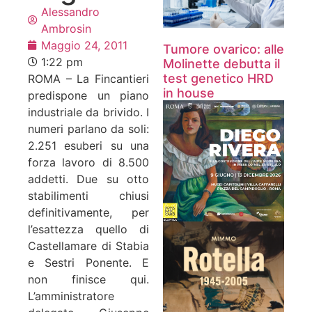
Alessandro
Ambrosin
Maggio 24, 2011
Tumore ovarico: alle
1:22 pm
Molinette debutta il
test genetico HRD
ROMA – La Fincantieri
in house
predispone un piano
industriale da brivido. I
numeri parlano da soli:
2.251 esuberi su una
forza lavoro di 8.500
addetti. Due su otto
stabilimenti chiusi
definitivamente, per
l’esattezza quello di
Castellamare di Stabia
e Sestri Ponente. E
non finisce qui.
L’amministratore