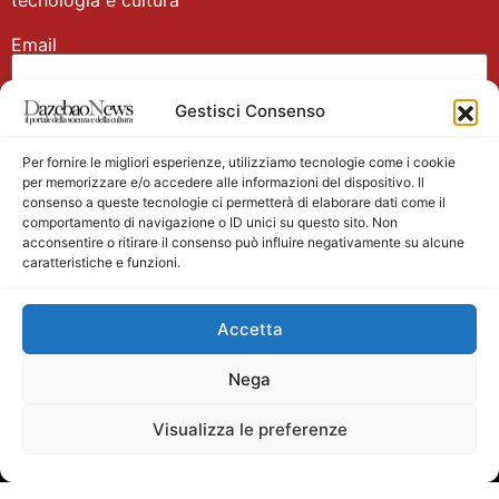
Email
Gestisci Consenso
Nome
Per fornire le migliori esperienze, utilizziamo tecnologie come i cookie
per memorizzare e/o accedere alle informazioni del dispositivo. Il
consenso a queste tecnologie ci permetterà di elaborare dati come il
comportamento di navigazione o ID unici su questo sito. Non
acconsentire o ritirare il consenso può influire negativamente su alcune
caratteristiche e funzioni.
Main partner
Accetta
Nega
Visualizza le preferenze
Testata giornalistica registrata presso il Tribunale di
Velletri n. 1/2011 del 27/01/2011 Direttore responsabile
Alessandro Ambrosin Redazione +39 338 4911077 per