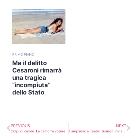
PRIMO PIANO
Ma il delitto
Cesaroni rimarrà
una tragica
“incompiuta”
dello Stato
PREVIOUS
NEXT
Colpi di calore. La camorra voterebbe per De Magistris. Lo manda a dire Capone
Campania: al teatro Trianon Viviani si torna a respirare ‘Aria di Napoli’