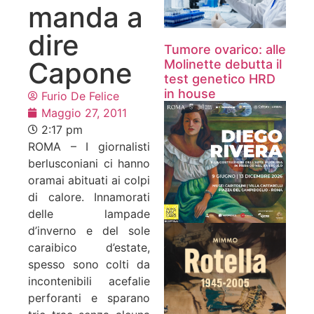
manda a
dire
Tumore ovarico: alle
Capone
Molinette debutta il
test genetico HRD
in house
Furio De Felice
Maggio 27, 2011
2:17 pm
ROMA – I giornalisti
berlusconiani ci hanno
oramai abituati ai colpi
di calore. Innamorati
delle lampade
d’inverno e del sole
caraibico d’estate,
spesso sono colti da
incontenibili acefalie
perforanti e sparano