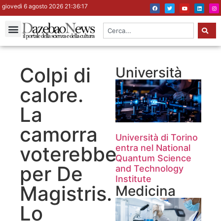
giovedì 6 agosto 2026 21:36:18
Colpi di
Università
calore.
La
camorra
Università di Torino
voterebbe
entra nel National
Quantum Science
per De
and Technology
Institute
Magistris.
Medicina
Lo