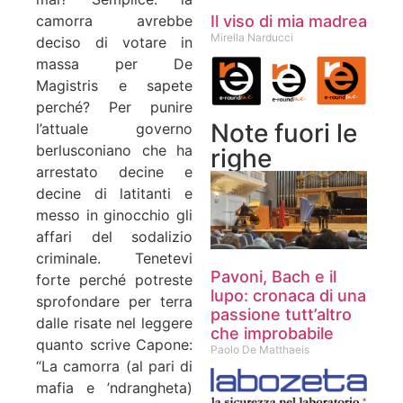
Il viso di mia madrea
camorra avrebbe
Mirella Narducci
deciso di votare in
massa per De
Magistris e sapete
perché? Per punire
Note fuori le
l’attuale governo
berlusconiano che ha
righe
arrestato decine e
decine di latitanti e
messo in ginocchio gli
affari del sodalizio
criminale. Tenetevi
Pavoni, Bach e il
forte perché potreste
lupo: cronaca di una
sprofondare per terra
passione tutt’altro
dalle risate nel leggere
che improbabile
quanto scrive Capone:
Paolo De Matthaeis
“La camorra (al pari di
mafia e ’ndrangheta)