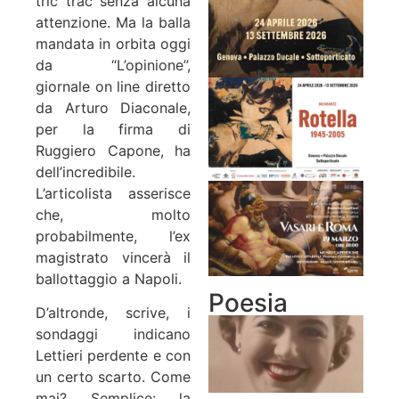
tric trac senza alcuna
attenzione. Ma la balla
mandata in orbita oggi
da “L’opinione”,
giornale on line diretto
da Arturo Diaconale,
per la firma di
Ruggiero Capone, ha
dell’incredibile.
L’articolista asserisce
che, molto
probabilmente, l’ex
magistrato vincerà il
ballottaggio a Napoli.
Poesia
D’altronde, scrive, i
sondaggi indicano
Lettieri perdente e con
un certo scarto. Come
mai? Semplice: la