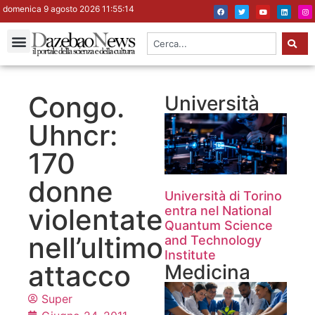
domenica 9 agosto 2026 11:55:15
Congo.
Università
Uhncr:
170
donne
Università di Torino
violentate
entra nel National
Quantum Science
nell’ultimo
and Technology
Institute
attacco
Medicina
Super