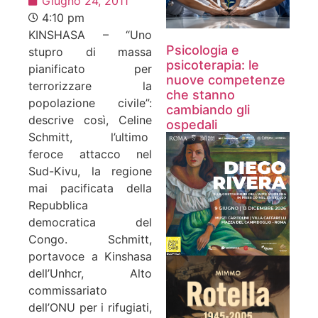
Giugno 24, 2011
4:10 pm
KINSHASA – “Uno
Psicologia e
stupro di massa
psicoterapia: le
pianificato per
nuove competenze
terrorizzare la
che stanno
popolazione civile”:
cambiando gli
descrive così, Celine
ospedali
Schmitt, l’ultimo
feroce attacco nel
Sud-Kivu, la regione
mai pacificata della
Repubblica
democratica del
Congo. Schmitt,
portavoce a Kinshasa
dell’Unhcr, Alto
commissariato
dell’ONU per i rifugiati,