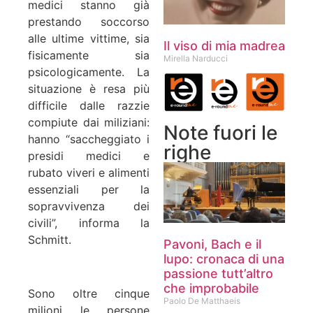
medici stanno già
prestando soccorso
alle ultime vittime, sia
Il viso di mia madrea
fisicamente sia
Mirella Narducci
psicologicamente. La
situazione è resa più
difficile dalle razzie
compiute dai miliziani:
Note fuori le
hanno “saccheggiato i
righe
presidi medici e
rubato viveri e alimenti
essenziali per la
sopravvivenza dei
civili”, informa la
Schmitt.
Pavoni, Bach e il
lupo: cronaca di una
passione tutt’altro
che improbabile
Sono oltre cinque
Paolo De Matthaeis
milioni le persone