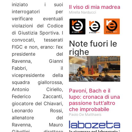
iniziato i suoi
Il viso di mia madrea
interrogatori per
Mirella Narducci
verificare eventuali
violazioni del Codice
di Giustizia Sportiva. I
convocati, tesserati
Note fuori le
FIGC e non, erano: l’ex
righe
presidente del
Ravenna, Gianni
Fabbri, il
vicepresidente della
squadra giallorossa,
Antonio Ciriello,
Pavoni, Bach e il
Federico Zaccanti,
lupo: cronaca di una
passione tutt’altro
giocatore del Chiavari,
che improbabile
Leonardo Rossi,
Paolo De Matthaeis
allenatore del
Ravenna, Mauro
Gibellini, direttore