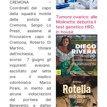
CREMONA –
Coordinati dal capo
della squadra mobile
Tumore ovarico: alle
della polizia di
Molinette debutta il
Cremona, Sergio Lo
test genetico HRD
Presti, assieme al
in house
Procuratore capo di
Cremona, Roberto Di
Martino, titolare
dell’inchiesta, lo
scorso 7 giugno gli
inquirenti avevano
ascoltato per sette
ore il medico
odontoiatra Marco
Pirani, in merito ad
alcune indiscrezioni
del portiere del
Benevento e dall’ex