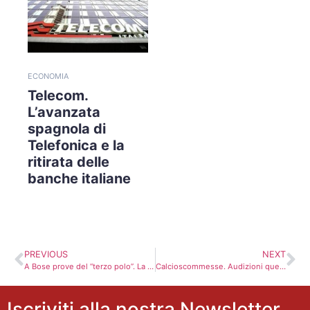
ECONOMIA
Telecom.
L’avanzata
spagnola di
Telefonica e la
ritirata delle
banche italiane
PREVIOUS
NEXT
A Bose prove del “terzo polo”. La strana “economia” del PD
Calcioscommesse. Audizioni questa mattina in Federcalcio
Iscriviti alla nostra Newsletter