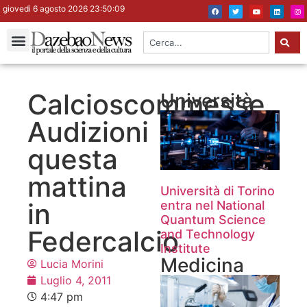
giovedì 6 agosto 2026 23:50:10
Calcioscommesse.
Università
Audizioni
questa
mattina
Università di Torino
in
entra nel National
Quantum Science
Federcalcio
and Technology
Institute
Medicina
Lucia Morini
Luglio 4, 2011
4:47 pm