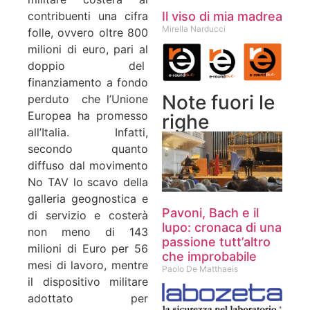
Il viso di mia madrea
contribuenti una cifra
Mirella Narducci
folle, ovvero oltre 800
milioni di euro, pari al
doppio del
finanziamento a fondo
Note fuori le
perduto che l’Unione
Europea ha promesso
righe
all’Italia. Infatti,
secondo quanto
diffuso dal movimento
No TAV lo scavo della
galleria geognostica e
Pavoni, Bach e il
di servizio e costerà
lupo: cronaca di una
non meno di 143
passione tutt’altro
milioni di Euro per 56
che improbabile
mesi di lavoro, mentre
Paolo De Matthaeis
il dispositivo militare
adottato per