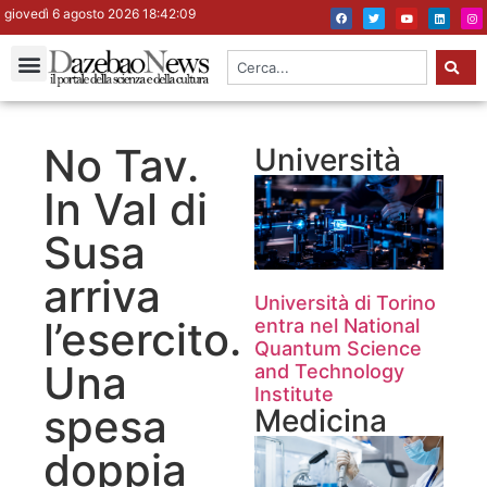
giovedì 6 agosto 2026 18:42:10
No Tav.
Università
In Val di
Susa
arriva
Università di Torino
l’esercito.
entra nel National
Quantum Science
Una
and Technology
Institute
spesa
Medicina
doppia