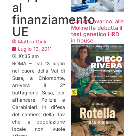
al
finanziamento
Tumore ovarico: alle
UE
Molinette debutta il
test genetico HRD
in house
Matteo Giuli
Luglio 13, 2011
10:35 am
ROMA – Dal 13 luglio
nel cuore della Val di
Susa, a Chiomonte,
arriverà il 3°
battaglione Susa, per
affiancare Polizia e
Carabinieri in difesa
del cantiere della Tav
che la popolazione
locale non vuole