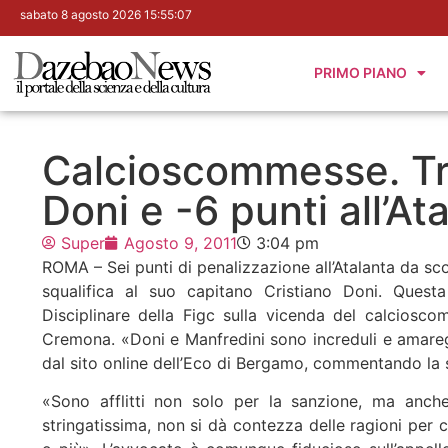
sabato 8 agosto 2026 15:55:08
PRIMO PIANO
Calcioscommesse. Tre
Doni e -6 punti all’At
Super
Agosto 9, 2011
3:04 pm
ROMA – Sei punti di penalizzazione all’Atalanta da sc
squalifica al suo capitano Cristiano Doni. Quest
Disciplinare della Figc sulla vicenda del calciosc
Cremona. «Doni e Manfredini sono increduli e amaregg
dal sito online dell’Eco di Bergamo, commentando la 
«Sono afflitti non solo per la sanzione, ma anch
stringatissima, non si dà contezza delle ragioni per 