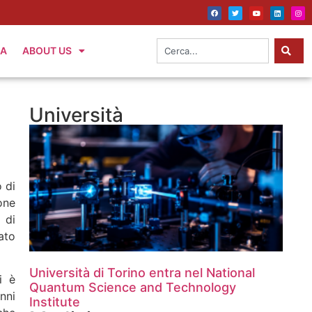
IA
ABOUT US
Università
 di
one
 di
ato
Università di Torino entra nel National
i è
Quantum Science and Technology
nni
Institute