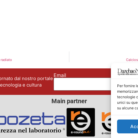
 radiato
Calcios
Email
No
rnato dal nostro portale
tecnologia e cultura
Per fornire 
memorizzare 
tecnologie c
Main partner
unici su que
su alcune ca
Ac