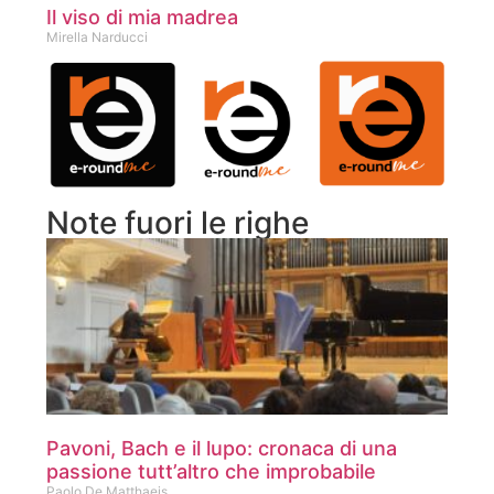
Il viso di mia madrea
Mirella Narducci
Note fuori le righe
Pavoni, Bach e il lupo: cronaca di una
passione tutt’altro che improbabile
Paolo De Matthaeis