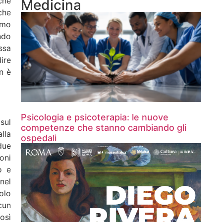
che
Medicina
che
imo
ndo
ssa
ire
n è
Psicologia e psicoterapia: le nuove
sul
competenze che stanno cambiando gli
lla
ospedali
due
oni
o e
nel
olo
cun
osì