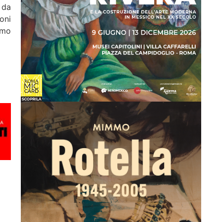
 da
ioni
imo