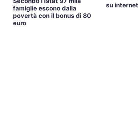
Secondo l’Istat 97 mila
su internet
famiglie escono dalla
povertà con il bonus di 80
euro