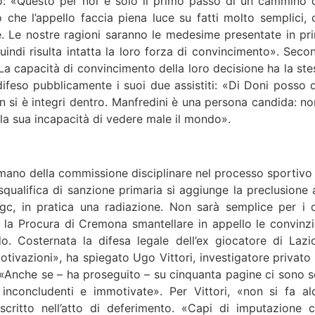
lo: «Questo per noi è solo il primo passo di un cammino 
che l’appello faccia piena luce su fatti molto semplici, 
ne. Le nostre ragioni saranno le medesime presentate in pr
uindi risulta intatta la loro forza di convincimento». Seco
«La capacità di convincimento della loro decisione ha la ste
difeso pubblicamente i suoi due assistiti: «Di Doni posso d
on si è integri dentro. Manfredini è una persona candida: no
 la sua incapacità di vedere male il mondo».
mano della commissione disciplinare nel processo sportivo 
qualifica di sanzione primaria si aggiunge la preclusione a
gc, in pratica una radiazione. Non sarà semplice per i 
o la Procura di Cremona smantellare in appello le convinzi
do. Costernata la difesa legale dell’ex giocatore di Lazi
tivazioni», ha spiegato Ugo Vittori, investigatore privato 
. «Anche se – ha proseguito – su cinquanta pagine ci sono s
 inconcludenti e immotivate». Per Vittori, «non si fa al
critto nell’atto di deferimento. «Capi di imputazione c