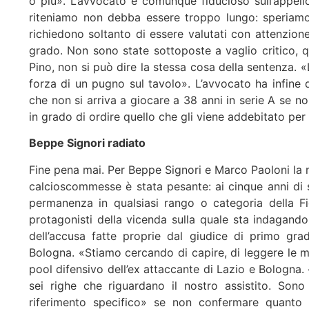
o più». L’avvocato è comunque fiducioso sull’appel
riteniamo non debba essere troppo lungo: speriamo 
richiedono soltanto di essere valutati con attenzio
grado. Non sono state sottoposte a vaglio critico, q
Pino, non si può dire la stessa cosa della sentenza. 
forza di un pugno sul tavolo». L’avvocato ha infine 
che non si arriva a giocare a 38 anni in serie A se n
in grado di ordire quello che gli viene addebitato per
Beppe Signori radiato
Fine pena mai. Per Beppe Signori e Marco Paoloni la 
calcioscommesse è stata pesante: ai cinque anni di s
permanenza in qualsiasi rango o categoria della Fi
protagonisti della vicenda sulla quale sta indagand
dell’accusa fatte proprie dal giudice di primo gra
Bologna. «Stiamo cercando di capire, di leggere le mo
pool difensivo dell’ex attaccante di Lazio e Bologna
sei righe che riguardano il nostro assistito. Sono
riferimento specifico» se non confermare quanto s