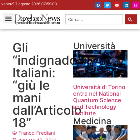
venerdì 7 agosto 2026 07:59:10
Gli
Università
“indignados”
Italiani:
“giù le
Università di Torino
mani
entra nel National
Quantum Science
dall’Articolo
and Technology
Institute
18”
Medicina
Franco Frediani