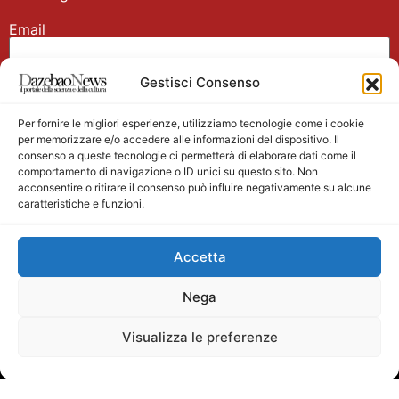
Email
Gestisci Consenso
Nome
Per fornire le migliori esperienze, utilizziamo tecnologie come i cookie
per memorizzare e/o accedere alle informazioni del dispositivo. Il
consenso a queste tecnologie ci permetterà di elaborare dati come il
comportamento di navigazione o ID unici su questo sito. Non
acconsentire o ritirare il consenso può influire negativamente su alcune
caratteristiche e funzioni.
Main partner
Accetta
Nega
Visualizza le preferenze
Testata giornalistica registrata presso il Tribunale di
Velletri n. 1/2011 del 27/01/2011 Direttore responsabile
Alessandro Ambrosin Redazione +39 338 4911077 per