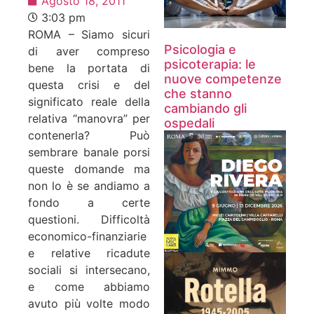
Agosto 18, 2011
3:03 pm
ROMA – Siamo sicuri
Psicologia e
di aver compreso
psicoterapia: le
bene la portata di
nuove competenze
questa crisi e del
che stanno
significato reale della
cambiando gli
relativa “manovra” per
ospedali
contenerla? Può
sembrare banale porsi
queste domande ma
non lo è se andiamo a
fondo a certe
questioni. Difficoltà
economico-finanziarie
e relative ricadute
sociali si intersecano,
e come abbiamo
avuto più volte modo