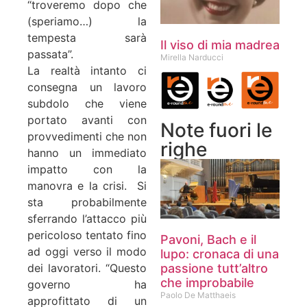
“troveremo dopo che
(speriamo…) la
tempesta sarà
Il viso di mia madrea
passata”.
Mirella Narducci
La realtà intanto ci
consegna un lavoro
subdolo che viene
portato avanti con
Note fuori le
provvedimenti che non
righe
hanno un immediato
impatto con la
manovra e la crisi. Si
sta probabilmente
sferrando l’attacco più
pericoloso tentato fino
Pavoni, Bach e il
ad oggi verso il modo
lupo: cronaca di una
passione tutt’altro
dei lavoratori. “Questo
che improbabile
governo ha
Paolo De Matthaeis
approfittato di un