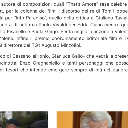
 autore di composizioni quali “That’s Amore” resa celebre
, per la colonna del film Il discorso del re di Tom Hooper.
per “Into Paradiso”, quello della critica a Giuliano Tavian
sonora di fiction a Paolo Vivaldi per Edda Ciano mentre que
llo Pisanello e Paola Ghigo. Per la miglior canzone a Valent
Zalone. Infine il premio coordinamento editoriale film e T
l direttore del TG1 Augusto Minzolini.
o di Cassano all’Ionio, Gianluca Gallo- che vedrà la prese
a Cucinotta, Enzo Gragnaniello e tanti personaggi che poss
 di tesori che intende emergere sempre di più nel panor