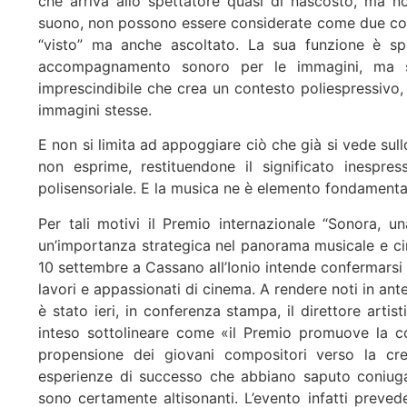
che arriva allo spettatore quasi di nascosto, ma n
suono, non possono essere considerate come due com
“visto” ma anche ascoltato. La sua funzione è sp
accompagnamento sonoro per le immagini, ma si 
imprescindibile che crea un contesto poliespressivo, 
immagini stesse.
E non si limita ad appoggiare ciò che già si vede su
non esprime, restituendone il significato inespre
polisensoriale. E la musica ne è elemento fondamenta
Per tali motivi il Premio internazionale “Sonora, u
un’importanza strategica nel panorama musicale e cin
10 settembre a Cassano all’Ionio intende confermarsi 
lavori e appassionati di cinema. A rendere noti in a
è stato ieri, in conferenza stampa, il direttore arti
inteso sottolineare come «il Premio promuove la co
propensione dei giovani compositori verso la creat
esperienze di successo che abbiano saputo coniugare
sono certamente altisonanti. L’evento infatti preved