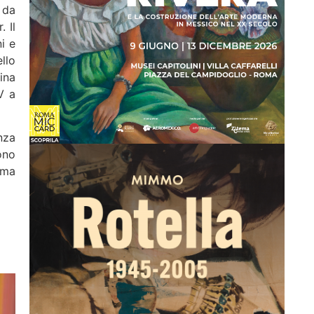
 da
 Il
i e
llo
ina
V a
nza
ono
ama