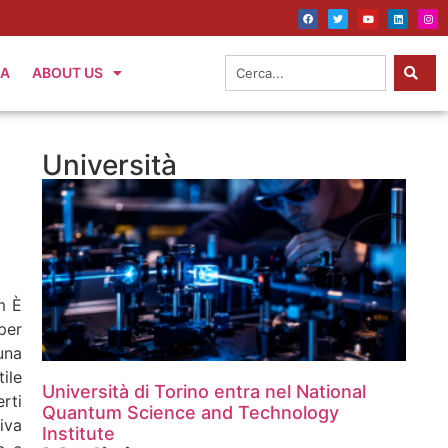
IA
ABOUT US
Università
m È
per
una
tile
Università di Torino entra nel National
rti
Quantum Science and Technology
iva
Institute