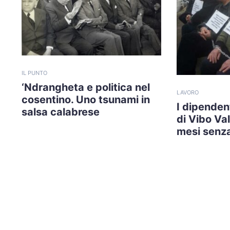
IL PUNTO
‘Ndrangheta e politica nel
LAVORO
cosentino. Uno tsunami in
I dipendent
salsa calabrese
di Vibo Va
mesi senza