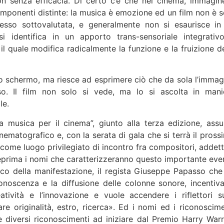
on senza efficacia. Di certo c’è che nel cinema, immagin
ponenti distinte: la musica è emozione ed un film non è s
esso sottovalutata, e generalmente non si esaurisce in
identifica in un apporto trans-sensoriale integrativ
il quale modifica radicalmente la funzione e la fruizione de
llo schermo, ma riesce ad esprimere ciò che da sola l’immag
sso. Il film non solo si vede, ma lo si ascolta in mani
le.
na musica per il cinema”, giunto alla terza edizione, ass
ematografico e, con la serata di gala che si terrà il pross
come luogo privilegiato di incontro fra compositori, addetti
nteprima i nomi che caratterizzeranno questo importante eve
stico della manifestazione, il regista Giuseppe Papasso che
noscenza e la diffusione delle colonne sonore, incentiva
ività e l’innovazione e vuole accendere i riflettori su
 originalità, estro, ricerca». Ed i nomi ed i riconoscime
e diversi riconoscimenti ad iniziare dal Premio Harry Warr