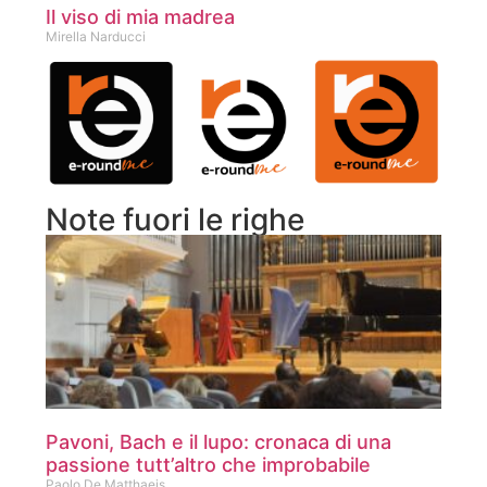
Il viso di mia madrea
Mirella Narducci
Note fuori le righe
Pavoni, Bach e il lupo: cronaca di una
passione tutt’altro che improbabile
Paolo De Matthaeis