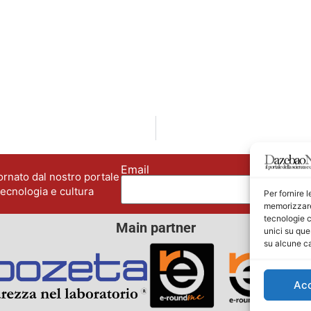
Email
No
rnato dal nostro portale
tecnologia e cultura
Per fornire 
memorizzare 
tecnologie c
Main partner
unici su que
su alcune ca
Ac