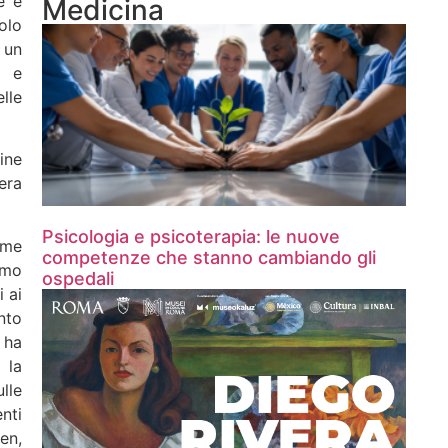
e e
Medicina
olo
 un
o e
lle
ine
era
Psicologia e psicoterapia: le nuove
ume
competenze che stanno cambiando gli
imo
ospedali
 ai
nto
 ha
 la
lle
nti
en,