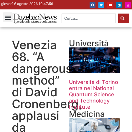
giovedì 6 agosto 2026 10:47:56
Venezia
Università
68. “A
dangerous
method”
Università di Torino
di David
entra nel National
Quantum Science
Cronenberg,
and Technology
Institute
applausi
Medicina
da