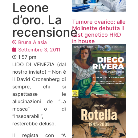
Leone
d’oro. La
Tumore ovarico: alle
recensione
Molinette debutta il
test genetico HRD
in house
Bruna Alasia
Settembre 3, 2011
1:57 pm
LIDO DI VENEZIA (dal
nostro inviato) – Non è
il David Cronenberg di
sempre, chi si
aspettasse le
allucinazioni de “La
mosca” o di
“Inseparabili”,
resterebbe deluso.
Il regista con “A