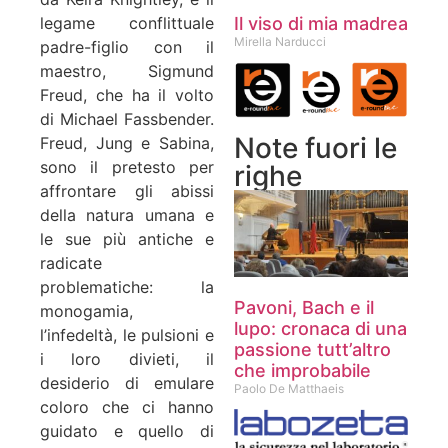
Il viso di mia madrea
legame conflittuale
Mirella Narducci
padre-figlio con il
maestro, Sigmund
Freud, che ha il volto
di Michael Fassbender.
Note fuori le
Freud, Jung e Sabina,
sono il pretesto per
righe
affrontare gli abissi
della natura umana e
le sue più antiche e
radicate
problematiche: la
Pavoni, Bach e il
monogamia,
lupo: cronaca di una
l’infedeltà, le pulsioni e
passione tutt’altro
i loro divieti, il
che improbabile
desiderio di emulare
Paolo De Matthaeis
coloro che ci hanno
guidato e quello di