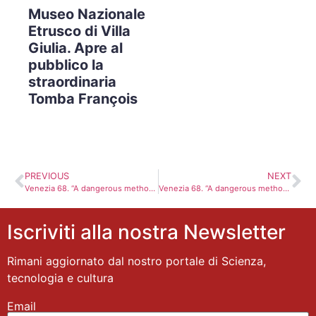
Museo Nazionale
Etrusco di Villa
Giulia. Apre al
pubblico la
straordinaria
Tomba François
PREVIOUS
NEXT
Venezia 68. “A dangerous method” di David Cronenberg, applausi da Leone d’oro. La recensione
Venezia 68. “A dangerous method” di David Cronenberg, applausi da Leone d’oro. La recensione
Iscriviti alla nostra Newsletter
Rimani aggiornato dal nostro portale di Scienza,
tecnologia e cultura
Email