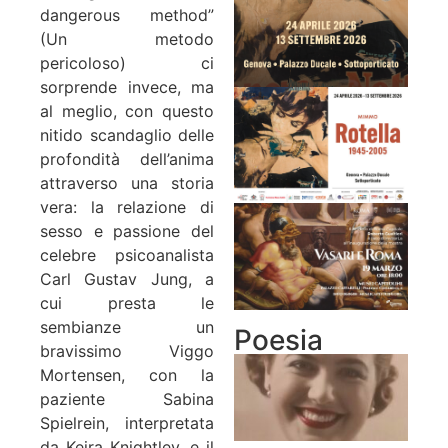
dangerous method”
(Un metodo
pericoloso) ci
sorprende invece, ma
al meglio, con questo
nitido scandaglio delle
profondità dell’anima
attraverso una storia
vera: la relazione di
sesso e passione del
celebre psicoanalista
Carl Gustav Jung, a
cui presta le
sembianze un
Poesia
bravissimo Viggo
Mortensen, con la
paziente Sabina
Spielrein, interpretata
da Keira Knightley, e il