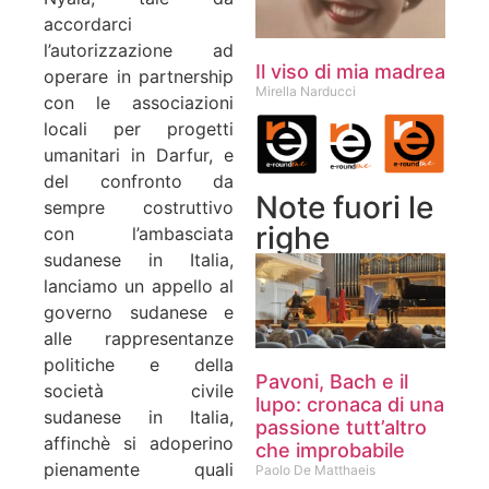
accordarci
l’autorizzazione ad
Il viso di mia madrea
operare in partnership
Mirella Narducci
con le associazioni
locali per progetti
umanitari in Darfur, e
del confronto da
Note fuori le
sempre costruttivo
righe
con l’ambasciata
sudanese in Italia,
lanciamo un appello al
governo sudanese e
alle rappresentanze
politiche e della
Pavoni, Bach e il
società civile
lupo: cronaca di una
sudanese in Italia,
passione tutt’altro
affinchè si adoperino
che improbabile
pienamente quali
Paolo De Matthaeis