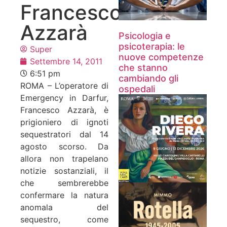
Francesco
Azzarà
Psicologia e
psicoterapia: le
Super
nuove competenze
Settembre 14, 2011
che stanno
6:51 pm
cambiando gli
ROMA – L’operatore di
ospedali
Emergency in Darfur,
Francesco Azzarà, è
prigioniero di ignoti
sequestratori dal 14
agosto scorso. Da
allora non trapelano
notizie sostanziali, il
che sembrerebbe
confermare la natura
anomala del
sequestro, come