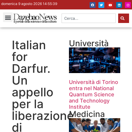
domenica 9 agosto 2026 14:55:40
Italian
Università
for
Darfur.
Un
Università di Torino
appello
entra nel National
Quantum Science
per la
and Technology
Institute
liberazione
Medicina
di