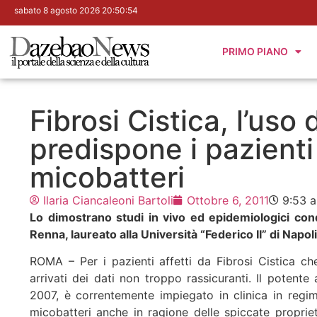
sabato 8 agosto 2026 20:50:55
PRIMO PIANO
Fibrosi Cistica, l’uso
predispone i pazienti
micobatteri
Ilaria Ciancaleoni Bartoli
Ottobre 6, 2011
9:53 
Lo dimostrano studi in vivo ed epidemiologici con
Renna, laureato alla Università “Federico II” di Napo
ROMA – Per i pazienti affetti da Fibrosi Cistica ch
arrivati dei dati non troppo rassicuranti. Il potent
2007, è correntemente impiegato in clinica in regimi
micobatteri anche in ragione delle spiccate propriet