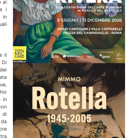
 ai
a i
 in
uali
 il
 Di
dei
ata
ue,
hio
 in
con
 di
 da
ore
tra