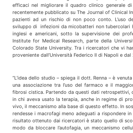
efficaci nel migliorare il quadro clinico generale d
recentemente pubblicato su The Journal of Clinical In
pazienti ad un rischio di non poco conto. L’uso de
sviluppo di infezioni da micobatteri non tubercolari
inglesi e americani, sotto la supervisione dei pr
Institute for Medical Research, parte della Univer
Colorado State University. Tra i ricercatori che vi ha
proveniente dall’Università Federico II di Napoli e 
“L’idea dello studio – spiega il dott. Renna – è venut
una associazione tra l’uso del farmaco e il maggior
fibrosi cistica. Partendo da questi dati retrospettivi,
in chi aveva usato la terapia, anche in regime di prof
vivo, il meccanismo alla base di questo effetto. In s
rendesse i macrofagi meno adeguati a rispondere in p
risultato ottenuto dai ricercatori è stato quello di sco
modo da bloccare l’autofagia, un meccanismo cellul