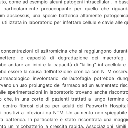
uto, come ad esempio alcuni patogeni intracellulari. In base
ere particolarmente preoccupante per quello che riguard
um abscessus, una specie batterica altamente patogenica
tilizzata in laboratorio per infettare cellule e cavie alle q
o.
e concentrazioni di azitromicina che si raggiungono durante
ettere le capacità di degradazione dei macrofagi.
 andare ad inibire la capacità di “killing” intracellulare 
ebbe essere la causa dell’infezione cronica con NTM osserv
armacologico involontario dell’autofagia potrebbe dunq
servano un uso prolungato del farmaco ad un aumentato risc
dalle sperimentazioni in laboratorio trovano anche riscontro
to che, in una corte di pazienti trattati a lungo termine 
al centro fibrosi cistica per adulti del Papworth Hospital
ati positivi a infezioni da NTM. Un aumento non spiegabile
batterica. In particolare è stato riscontrata una maggi
to un micobatterio a crescita rapida. Associazioni simili 