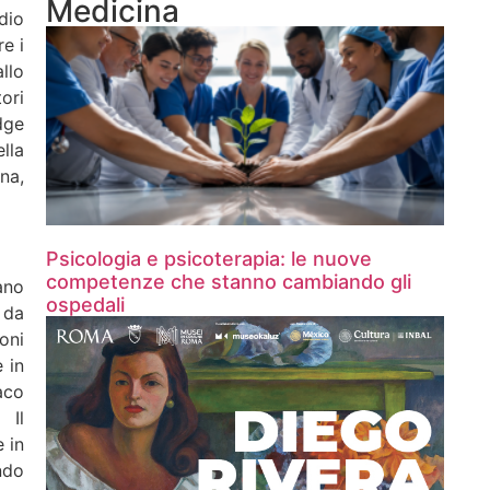
Medicina
dio
e i
llo
ori
dge
lla
na,
Psicologia e psicoterapia: le nuove
competenze che stanno cambiando gli
ano
ospedali
 da
oni
 in
aco
 Il
e in
ndo