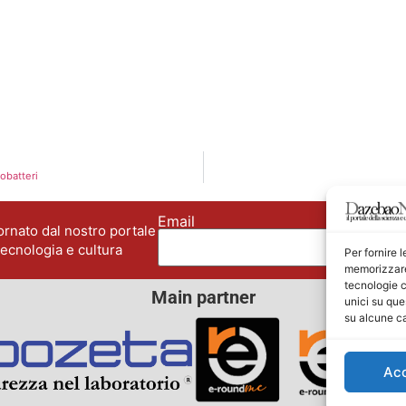
cobatteri
Email
No
rnato dal nostro portale
tecnologia e cultura
Per fornire 
memorizzare 
tecnologie c
Main partner
unici su que
su alcune ca
Ac