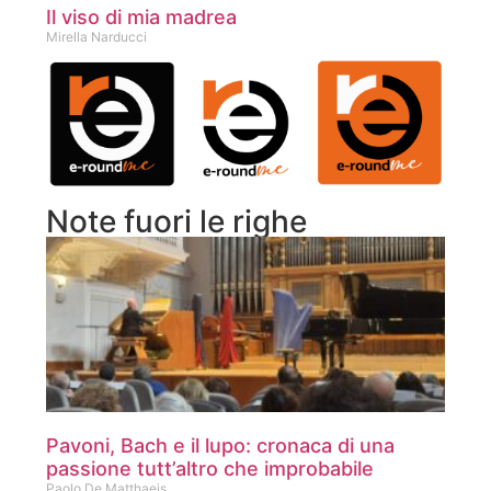
Il viso di mia madrea
Mirella Narducci
Note fuori le righe
Pavoni, Bach e il lupo: cronaca di una
passione tutt’altro che improbabile
Paolo De Matthaeis