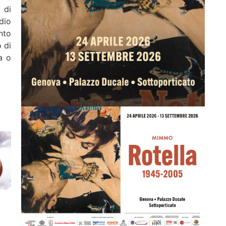
 di
dio
nto
o di
a o