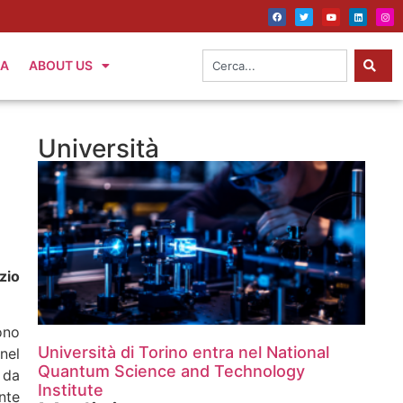
IA
ABOUT US
Università
zio
ono
Università di Torino entra nel National
nel
Quantum Science and Technology
 da
Institute
nte