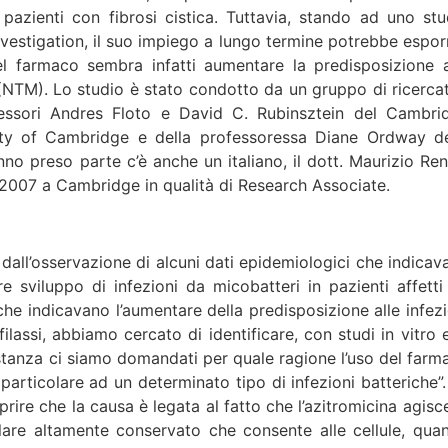
i pazienti con fibrosi cistica. Tuttavia, stando ad uno stu
vestigation, il suo impiego a lungo termine potrebbe esporr
l farmaco sembra infatti aumentare la predisposizione a
 (NTM). Lo studio è stato condotto da un gruppo di ricercat
ofessori Andres Floto e David C. Rubinsztein del Cambri
sity of Cambridge e della professoressa Diane Ordway de
nno preso parte c’è anche un italiano, il dott. Maurizio Ren
dal 2007 a Cambridge in qualità di Research Associate.
a dall’osservazione di alcuni dati epidemiologici che indicav
e sviluppo di infezioni da micobatteri in pazienti affetti
 che indicavano l’aumentare della predisposizione alle infezi
ilassi, abbiamo cercato di identificare, con studi in vitro e
ostanza ci siamo domandati per quale ragione l’uso del farm
articolare ad un determinato tipo di infezioni batteriche”.
prire che la causa è legata al fatto che l’azitromicina agisc
are altamente conservato che consente alle cellule, qua