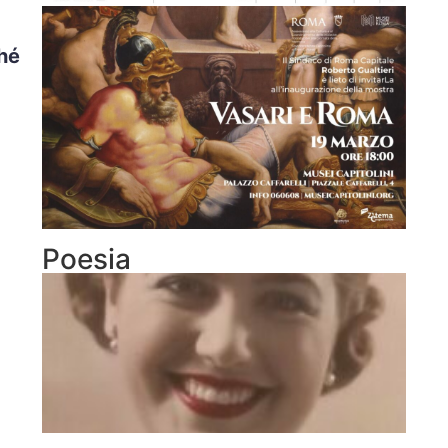
hé
Poesia