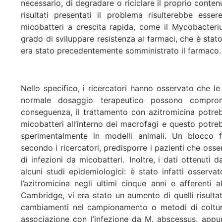
necessario, di degradare o riciclare il proprio conten
risultati presentati il problema risulterebbe ess
micobatteri a crescita rapida, come il Mycobacteri
grado di sviluppare resistenza ai farmaci, che è stato u
era stato precedentemente somministrato il farmac
Nello specifico, i ricercatori hanno osservato che l
normale dosaggio terapeutico possono comprom
conseguenza, il trattamento con azitromicina potrebbe
micobatteri all’interno dei macrofagi e questo potr
sperimentalmente in modelli animali. Un blocco f
secondo i ricercatori, predisporre i pazienti che os
di infezioni da micobatteri. Inoltre, i dati ottenuti 
alcuni studi epidemiologici: è stato infatti osserva
l’azitromicina negli ultimi cinque anni e afferenti 
Cambridge, vi era stato un aumento di quelli risult
cambiamenti nel campionamento o metodi di coltura 
associazione con l’infezione da M. abscessus, appun