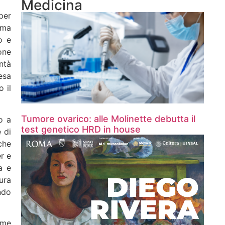
Medicina
per
ama
o e
ione
ntà
esa
 il
Tumore ovarico: alle Molinette debutta il
o a
test genetico HRD in house
 di
che
er e
a e
ura
ndo
ome