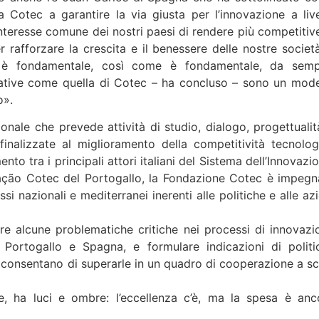
a Cotec a garantire la via giusta per l’innovazione a live
nteresse comune dei nostri paesi di rendere più competitive
rafforzare la crescita e il benessere delle nostre società.
ne è fondamentale, così come è fondamentale, da semp
ziative come quella di Cotec – ha concluso – sono un mode
o».
nale che prevede attività di studio, dialogo, progettualit
nalizzate al miglioramento della competitività tecnolog
nto tra i principali attori italiani del Sistema dell’Innovazi
iação Cotec del Portogallo, la Fondazione Cotec è impegn
si nazionali e mediterranei inerenti alle politiche e alle az
 alcune problematiche critiche nei processi di innovazi
a, Portogallo e Spagna, e formulare indicazioni di politi
 consentano di superarle in un quadro di cooperazione a sc
ne, ha luci e ombre: l’eccellenza c’è, ma la spesa è anc