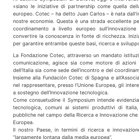
«siano le iniziative di partnership come quella dell
europeo. Cotec – ha detto Juan Carlos – è nata dall’i
nostre economie. Questa è una strada eccellente per 
coordinamento a livello europeo sull’innovazio
convertire la conoscenza in fonte di ricchezza. Ini
per garantire entrambe queste basi, ricerca e svilupp
La Fondazione Cotec, attraverso un mandato istituzio
comunicazione, agisce sia come motore di azioni fi
dell’Italia sia come sede dell’incontro e del coordiname
Insieme alla Fundación Cotec di Spagna e all’Assoc
nel rappresentare, presso l’Unione Europea, gli interes
a sostegno dell’Innovazione tecnologica.
Come consuetudine il Symposium intende evidenziare
tecnologica, comuni ai sistemi produttivi di Itali
pubbliche nel campo della Ricerca e Innovazione che
Europea.
Il nostro Paese, in termini di ricerca e innovazio
“largamente lontana dalla media europea”.