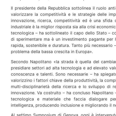
Il presidente della Repubblica sottolinea il ruolo an
valorizzare la competitività e le strategie delle 
innovazione, ricerca, competitività ed è una sfida c
industriale è la miglior risposta sia alla crisi economic
tecnologica – ha sottolineato il capo dello Stato – 
di sperimentare ma è un investimento pagante per l
rapida, sostenibile e duratura. Tanto più necessario –
problema della bassa crescita in Europa».
Secondo Napolitano «la strada è quella del cambia
presidiare settori ad alta tecnologia e ad elevato v
conoscenza e talenti. Sono necessarie – ha spiegato
valorizzino i fattori chiave della produttività, la comp
multi-disciplinarietà della ricerca e lo sviluppo di 
innovazione. Va costruito – ha concluso Napolitano
tecnologica e materiale che faccia dialogare pe
intelligenza, producendo inclusione e migliorando il n
Al settimo Symposium di Genova, oggi è intervenut