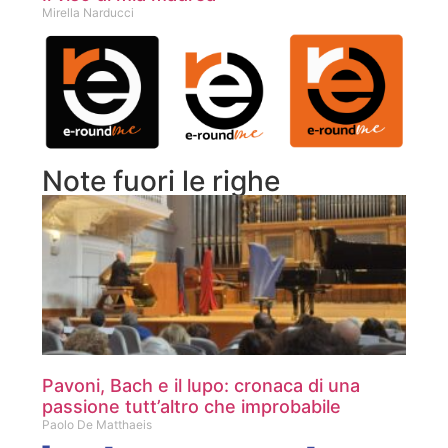
Mirella Narducci
Note fuori le righe
Pavoni, Bach e il lupo: cronaca di una
passione tutt’altro che improbabile
Paolo De Matthaeis