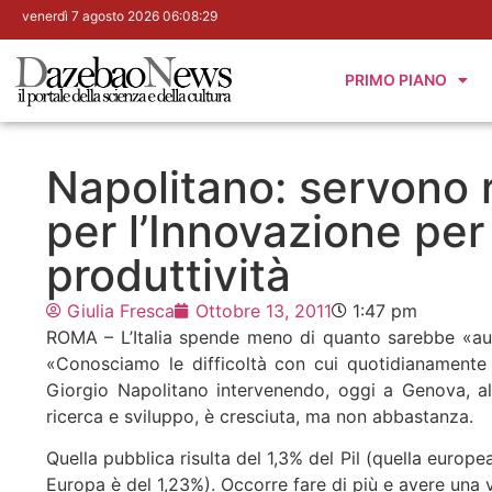
venerdì 7 agosto 2026 06:08:30
PRIMO PIANO
Napolitano: servono r
per l’Innovazione per 
produttività
Giulia Fresca
Ottobre 13, 2011
1:47 pm
ROMA – L’Italia spende meno di quanto sarebbe «ausp
«Conosciamo le difficoltà con cui quotidianamente 
Giorgio Napolitano intervenendo, oggi a Genova, al
ricerca e sviluppo, è cresciuta, ma non abbastanza.
Quella pubblica risulta del 1,3% del Pil (quella europea
Europa è del 1,23%). Occorre fare di più e avere una v