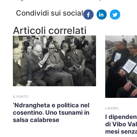
Condividi sui social
Articoli correlati
IL PUNTO
‘Ndrangheta e politica nel
LAVORO
cosentino. Uno tsunami in
I dipendent
salsa calabrese
di Vibo Va
mesi senza