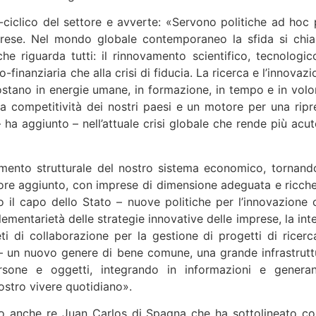
ti-ciclico del settore e avverte: «Servono politiche ad hoc 
imprese. Nel mondo globale contemporaneo la sfida si chi
he riguarda tutti: il rinnovamento scientifico, tecnologic
o-finanziaria che alla crisi di fiducia. La ricerca e l’innovaz
costano in energie umane, in formazione, in tempo e in volo
a competitività dei nostri paesi e un motore per una ripr
 ha aggiunto – nell’attuale crisi globale che rende più acuto
mento strutturale del nostro sistema economico, tornand
alore aggiunto, con imprese di dimensione adeguata e ricche
 il capo dello Stato – nuove politiche per l’innovazione 
lementarietà delle strategie innovative delle imprese, la int
reti di collaborazione per la gestione di progetti di ricerc
 – un nuovo genere di bene comune, una grande infrastrutt
rsone e oggetti, integrando in informazioni e genera
ostro vivere quotidiano».
o anche re Juan Carlos di Spagna che ha sottolineato c