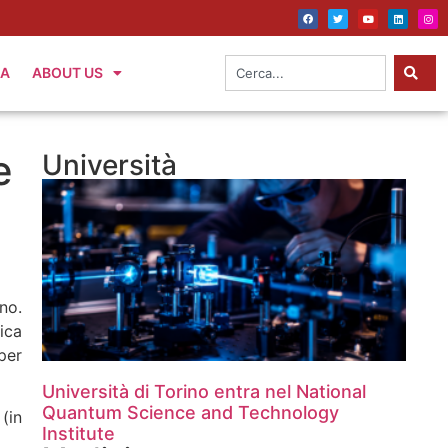
IA
ABOUT US
e
Università
no.
ica
per
Università di Torino entra nel National
Quantum Science and Technology
 (in
Institute