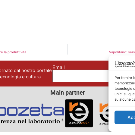
e la produttività
Napolitano: serv
Email
No
rnato dal nostro portale
tecnologia e cultura
Per fornire 
memorizzare 
tecnologie c
Main partner
unici su que
su alcune ca
Ac