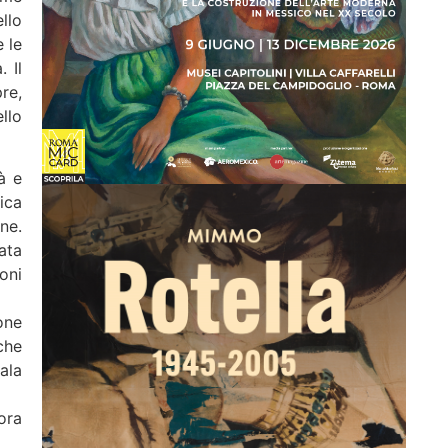
llo
 le
 Il
re,
llo
à e
ica
one.
ata
ioni
one
che
ala
ora