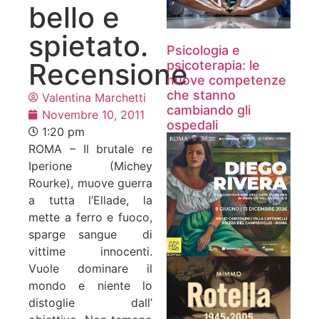
bello e
spietato.
Psicologia e
Recensione
psicoterapia: le
nuove competenze
che stanno
Valentina Marchetti
cambiando gli
Novembre 10, 2011
ospedali
1:20 pm
ROMA – Il brutale re
Iperione (Michey
Rourke), muove guerra
a tutta l’Ellade, la
mette a ferro e fuoco,
sparge sangue di
vittime innocenti.
Vuole dominare il
mondo e niente lo
distoglie dall’