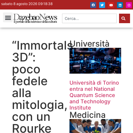
sabato 8 agosto 2026 09:18:38
“Immortals
Università
3D”:
poco
fedele
Università di Torino
alla
entra nel National
Quantum Science
mitologia,
and Technology
Institute
con un
Medicina
Rourke