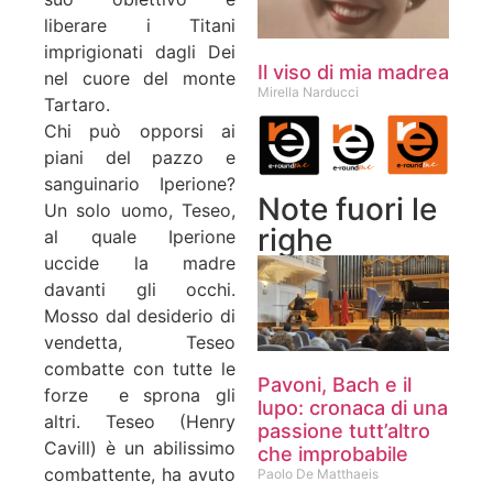
liberare i Titani
imprigionati dagli Dei
Il viso di mia madrea
nel cuore del monte
Mirella Narducci
Tartaro.
Chi può opporsi ai
piani del pazzo e
sanguinario Iperione?
Note fuori le
Un solo uomo, Teseo,
righe
al quale Iperione
uccide la madre
davanti gli occhi.
Mosso dal desiderio di
vendetta, Teseo
combatte con tutte le
Pavoni, Bach e il
forze e sprona gli
lupo: cronaca di una
altri. Teseo (Henry
passione tutt’altro
Cavill) è un abilissimo
che improbabile
combattente, ha avuto
Paolo De Matthaeis