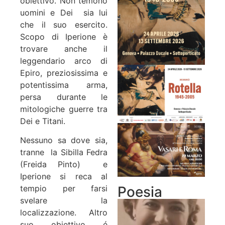
obiettivo. Non temono
uomini e Dei sia lui
che il suo esercito.
Scopo di Iperione è
trovare anche il
leggendario arco di
Epiro, preziosissima e
potentissima arma,
persa durante le
mitologiche guerre tra
Dei e Titani.
Nessuno sa dove sia,
tranne la Sibilla Fedra
(Freida Pinto) e
Iperione si reca al
Poesia
tempio per farsi
svelare la
localizzazione. Altro
suo obiettivo é