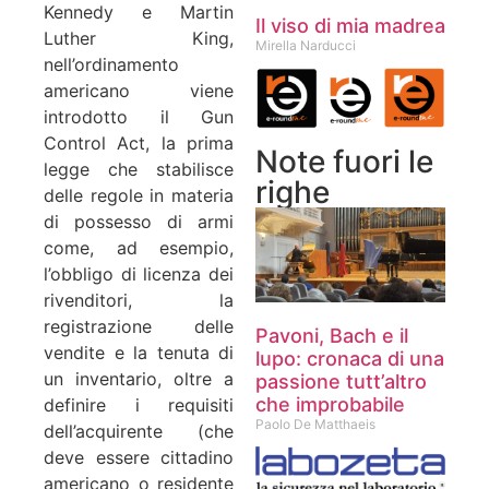
Kennedy e Martin
Il viso di mia madrea
Luther King,
Mirella Narducci
nell’ordinamento
americano viene
introdotto il Gun
Control Act, la prima
Note fuori le
legge che stabilisce
righe
delle regole in materia
di possesso di armi
come, ad esempio,
l’obbligo di licenza dei
rivenditori, la
registrazione delle
Pavoni, Bach e il
vendite e la tenuta di
lupo: cronaca di una
un inventario, oltre a
passione tutt’altro
che improbabile
definire i requisiti
Paolo De Matthaeis
dell’acquirente (che
deve essere cittadino
americano o residente