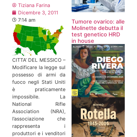
Tiziana Farina
Dicembre 3, 2011
7:14 am
Tumore ovarico: alle
Molinette debutta il
test genetico HRD
in house
CITTA’ DEL MESSICO –
Modificare la legge sul
possesso di armi da
fuoco negli Stati Uniti
è praticamente
impossibile. La
National Rifle
Association (NRA),
l’associazione che
rappresenta i
produttori e i venditori