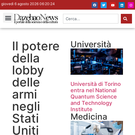
giovedì 6 agosto 2026 06:20:25
Il potere
Università
della
lobby
delle
Università di Torino
armi
entra nel National
Quantum Science
negli
and Technology
Institute
Stati
Medicina
Uniti