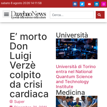
sabato 8 agosto 2026 14:11:58
E’ morto
Università
Don
Luigi
Verzè
Università di Torino
colpito
entra nel National
Quantum Science
da crisi
and Technology
Institute
cardiaca
Medicina
Super