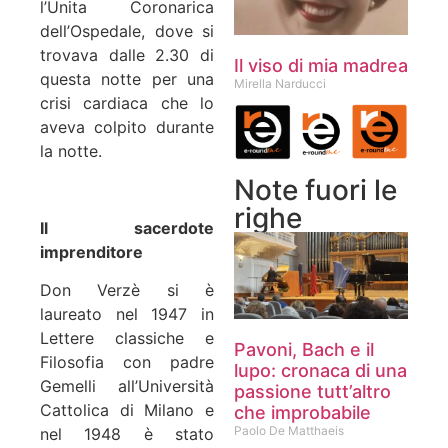
l’Unita Coronarica
dell’Ospedale, dove si
trovava dalle 2.30 di
Il viso di mia madrea
questa notte per una
Mirella Narducci
crisi cardiaca che lo
aveva colpito durante
la notte.
Note fuori le
righe
Il sacerdote
imprenditore
Don Verzè si è
laureato nel 1947 in
Lettere classiche e
Pavoni, Bach e il
Filosofia con padre
lupo: cronaca di una
Gemelli all’Università
passione tutt’altro
Cattolica di Milano e
che improbabile
Paolo De Matthaeis
nel 1948 è stato