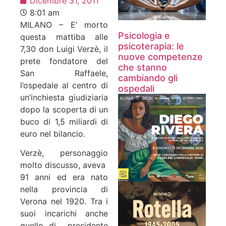
Dicembre 31, 2011
8:01 am
MILANO – E’ morto
Psicologia e
questa mattiba alle
psicoterapia: le
7,30 don Luigi Verzè, il
nuove competenze
prete fondatore del
che stanno
San Raffaele,
cambiando gli
l’ospedale al centro di
ospedali
un’inchiesta giudiziaria
dopo la scoperta di un
buco di 1,5 miliardi di
euro nel bilancio.
Verzè, personaggio
molto discusso, aveva
91 anni ed era nato
nella provincia di
Verona nel 1920. Tra i
suoi incarichi anche
quello di presidente