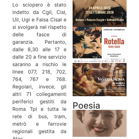
Lo sciopero è stato
indetto da Cgil, Cisl,
Uil, Ugl e Faisa Cisal e
si svolgerà nel rispetto
delle fasce di
garanzia. Pertanto,
dalle 8,30 alle 17 e
dalle 20 a fine servizio
saranno a rischio le
linee 077, 218, 702,
764, 767 e 768.
Regolari, invece, gli
altri 71 collegamenti
periferici gestiti da
Poesia
Roma Tpl e tutta le
rete di bus, tram,
metrò e ferrovie
regionali gestita da
Atac.