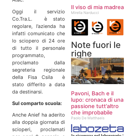
Il viso di mia madrea
Oggi il servizio
Mirella Narducci
Co.Tra.L. è stato
regolare, l’azienda ha
infatti comunicato che
lo sciopero di 24 ore
Note fuori le
di tutto il personale
righe
programmato,
proclamato dalla
segreteria regionale
della Fisa Csila è
stato differito a data
da destinarsi.
Pavoni, Bach e il
lupo: cronaca di una
Sul comparto scuola:
passione tutt’altro
che improbabile
Anche Anief ha aderito
Paolo De Matthaeis
alla doppia giornata di
scioperi, proclamati