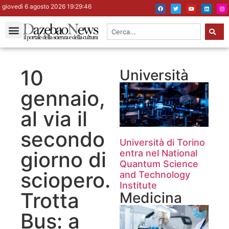
giovedì 6 agosto 2026 19:29:47
10
Università
gennaio,
al via il
secondo
Università di Torino
giorno di
entra nel National
Quantum Science
sciopero.
and Technology
Institute
Trotta
Medicina
Bus: a