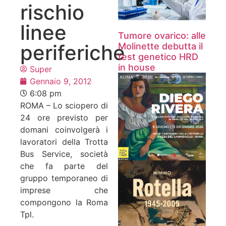
rischio
linee
Tumore ovarico: alle
periferiche
Molinette debutta il
test genetico HRD
in house
Super
Gennaio 9, 2012
6:08 pm
ROMA – Lo sciopero di
24 ore previsto per
domani coinvolgerà i
lavoratori della Trotta
Bus Service, società
che fa parte del
gruppo temporaneo di
imprese che
compongono la Roma
Tpl.