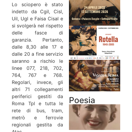
Lo sciopero è stato
indetto da Cgil, Cisl,
Uil, Ugl e Faisa Cisal e
si svolgerà nel rispetto
delle fasce di
garanzia. Pertanto,
dalle 8,30 alle 17 e
dalle 20 a fine servizio
saranno a rischio le
linee 077, 218, 702,
764, 767 e 768.
Regolari, invece, gli
altri 71 collegamenti
periferici gestiti da
Poesia
Roma Tpl e tutta le
rete di bus, tram,
metrò e ferrovie
regionali gestita da
Atac.