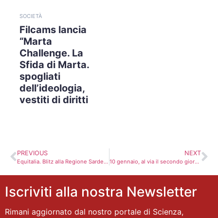
SOCIETÀ
Filcams lancia
“Marta
Challenge. La
Sfida di Marta.
spogliati
dell’ideologia,
vestiti di diritti
PREVIOUS
NEXT
Equitalia. Blitz alla Regione Sardegna. Occupato il nono piano
10 gennaio, al via il secondo giorno di sciopero. Trotta Bus: a rischio linee periferiche
Iscriviti alla nostra Newsletter
Rimani aggiornato dal nostro portale di Scienza,