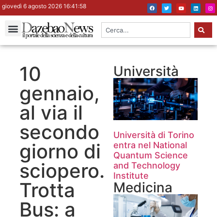
giovedì 6 agosto 2026 16:41:59
10
Università
gennaio,
al via il
secondo
Università di Torino
giorno di
entra nel National
Quantum Science
sciopero.
and Technology
Institute
Trotta
Medicina
Bus: a