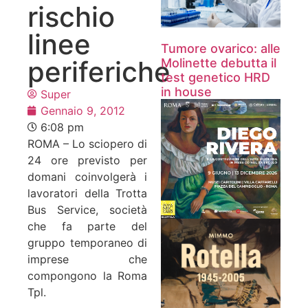
rischio
linee
Tumore ovarico: alle
periferiche
Molinette debutta il
test genetico HRD
in house
Super
Gennaio 9, 2012
6:08 pm
ROMA – Lo sciopero di
24 ore previsto per
domani coinvolgerà i
lavoratori della Trotta
Bus Service, società
che fa parte del
gruppo temporaneo di
imprese che
compongono la Roma
Tpl.