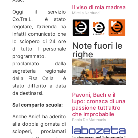
Il viso di mia madrea
Oggi il servizio
Mirella Narducci
Co.Tra.L. è stato
regolare, l’azienda ha
infatti comunicato che
lo sciopero di 24 ore
Note fuori le
di tutto il personale
righe
programmato,
proclamato dalla
segreteria regionale
della Fisa Csila è
stato differito a data
da destinarsi.
Pavoni, Bach e il
lupo: cronaca di una
Sul comparto scuola:
passione tutt’altro
che improbabile
Anche Anief ha aderito
Paolo De Matthaeis
alla doppia giornata di
scioperi, proclamati