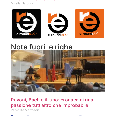
Mirella Narducci
Note fuori le righe
Pavoni, Bach e il lupo: cronaca di una
passione tutt’altro che improbabile
Paolo De Matthaeis