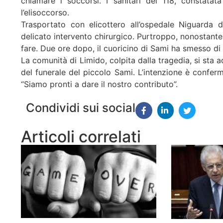
chiamare i soccorsi. I sanitari del 118, constatat
l’elisoccorso.
Trasportato con elicottero all’ospedale Niguarda d
delicato intervento chirurgico. Purtroppo, nonostante l
fare. Due ore dopo, il cuoricino di Sami ha smesso di 
La comunità di Limido, colpita dalla tragedia, si sta 
del funerale del piccolo Sami. L’intenzione è confer
“Siamo pronti a dare il nostro contributo”.
Condividi sui social
Articoli correlati