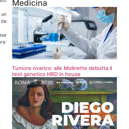
ato
Medicina
 un
 da
ese
ra:
Tumore ovarico: alle Molinette debutta il
test genetico HRD in house