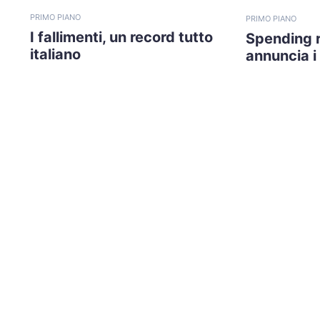
PRIMO PIANO
PRIMO PIANO
I fallimenti, un record tutto
Spending r
italiano
annuncia i 