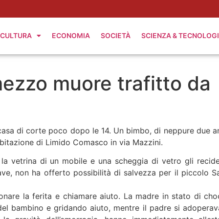
CULTURA
ECONOMIA
SOCIETÀ
SCIENZA & TECNOLOG
ezzo muore trafitto da
casa di corte poco dopo le 14. Un bimbo, di neppure due an
 abitazione di Limido Comasco in via Mazzini.
a vetrina di un mobile e una scheggia di vetro gli recide
e, non ha offerto possibilità di salvezza per il piccolo S
re la ferita e chiamare aiuto. La madre in stato di cho
 del bambino e gridando aiuto, mentre il padre si adoperav