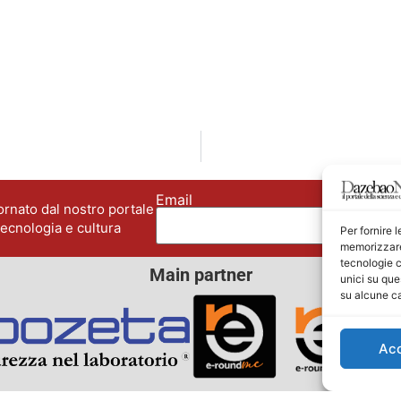
Email
No
rnato dal nostro portale
tecnologia e cultura
Per fornire 
memorizzare 
tecnologie c
Main partner
unici su que
su alcune ca
Ac