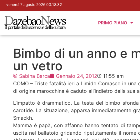
venerdì 7 agosto 2026 03:18:33
PRIMO PIANO
Bimbo di un anno e m
un vetro
Sabina Barca
Gennaio 24, 2012
11:55 am
COMO – Triste fatalità ieri a Limido Comasco in una 
di origine marocchina è caduto all’indietro della sua
L’impatto è drammatico. La testa del bimbo sfonda l
carotide. La situazione, apparsa immediatamente grav
Smackh.
Mamma è papà, con affanno hanno tentato di tampona
uscita nel ballatoio gridando ripetutamente il nome