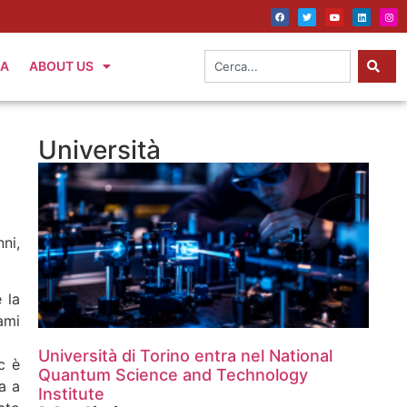
IA
ABOUT US
Università
ni,
 la
ami
Università di Torino entra nel National
c è
Quantum Science and Technology
a a
Institute