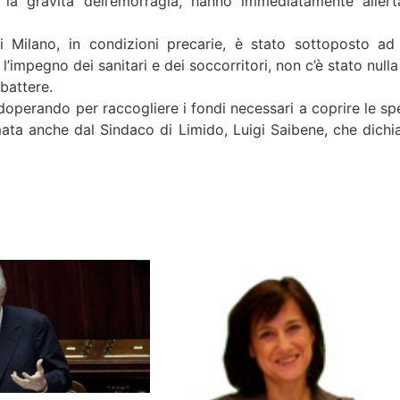
a la gravità dell’emorragia, hanno immediatamente allert
i Milano, in condizioni precarie, è stato sottoposto ad
’impegno dei sanitari e dei soccorritori, non c’è stato nulla
battere.
adoperando per raccogliere i fondi necessari a coprire le sp
mata anche dal Sindaco di Limido, Luigi Saibene, che dichia