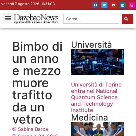
venerdì 7 agosto 2026 16:31:04
Bimbo di
Università
un anno
e mezzo
muore
Università di Torino
trafitto
entra nel National
Quantum Science
da un
and Technology
Institute
vetro
Medicina
Sabina Barca