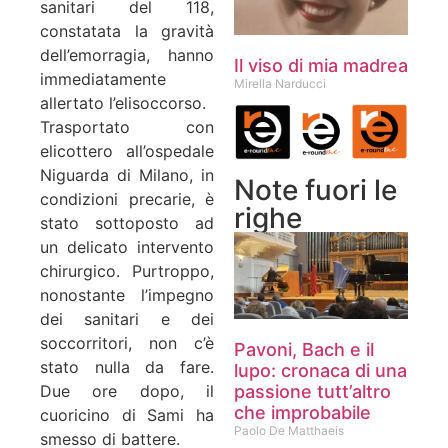
sanitari del 118,
constatata la gravità
dell’emorragia, hanno
Il viso di mia madrea
immediatamente
Mirella Narducci
allertato l’elisoccorso.
Trasportato con
elicottero all’ospedale
Niguarda di Milano, in
Note fuori le
condizioni precarie, è
righe
stato sottoposto ad
un delicato intervento
chirurgico. Purtroppo,
nonostante l’impegno
dei sanitari e dei
soccorritori, non c’è
Pavoni, Bach e il
stato nulla da fare.
lupo: cronaca di una
passione tutt’altro
Due ore dopo, il
che improbabile
cuoricino di Sami ha
Paolo De Matthaeis
smesso di battere.