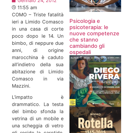
Gennaio 24, 2012
11:55 am
COMO – Triste fatalità
Psicologia e
ieri a Limido Comasco
psicoterapia: le
in una casa di corte
nuove competenze
poco dopo le 14. Un
che stanno
bimbo, di neppure due
cambiando gli
anni, di origine
ospedali
marocchina è caduto
all’indietro della sua
abitazione di Limido
Comasco in via
Mazzini.
L’impatto è
drammatico. La testa
del bimbo sfonda la
vetrina di un mobile e
una scheggia di vetro
gli recide la carotide.