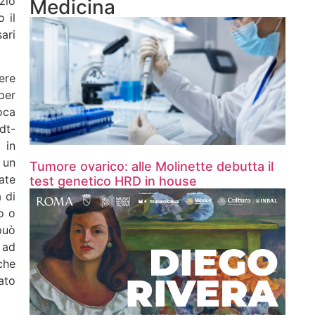
zio
Medicina
 il
ari
ere
per
oca
dt-
 in
 un
Tumore ovarico: alle Molinette debutta il
ate
test genetico HRD in house
 di
o o
può
o ad
che
ato