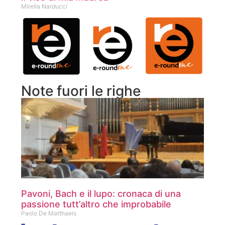
Mirella Narducci
Note fuori le righe
Pavoni, Bach e il lupo: cronaca di una
passione tutt’altro che improbabile
Paolo De Matthaeis