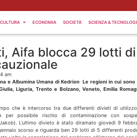
CULTURA
ECONOMIA
SOCIETÀ
SCIENZA & TECNOLOG
, Aifa blocca 29 lotti di
cauzionale
54 am
g Vena e Albumina Umana di Kedrion Le regioni in cui sono 
a Giulia, Liguria, Trento e Bolzano, Veneto, Emilia Romag
o che è intercorso tra due differenti divieti di utilizzo
FA per possibile rischio di contaminazione con sospe
Jakob). L’ultimo divieto è stato diramato giovedì 9 febbra
nnaio scorso e riguarda ben 29 lotti di 5 differenti prodo