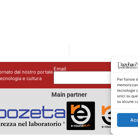
Email
No
rnato dal nostro portale
tecnologia e cultura
Per fornire 
memorizzare 
tecnologie c
Main partner
unici su que
su alcune ca
Ac