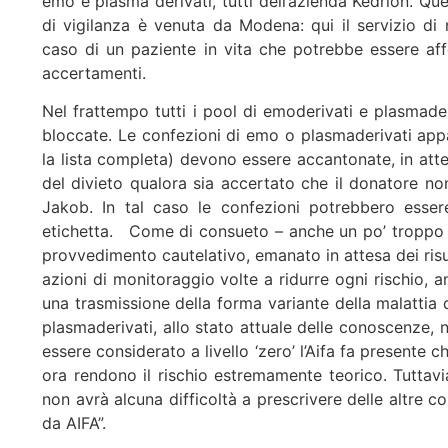
emo e plasma derivati, tutti dell’azienda Kedrion. Que
di vigilanza è venuta da Modena: qui il servizio d
caso di un paziente in vita che potrebbe essere aff
accertamenti.
Nel frattempo tutti i pool di emoderivati e plasmade
bloccate. Le confezioni di emo o plasmaderivati appart
la lista completa) devono essere accantonate, in atte
del divieto qualora sia accertato che il donatore non
Jakob. In tal caso le confezioni potrebbero essere
etichetta. Come di consueto – anche un po’ troppo di
provvedimento cautelativo, emanato in attesa dei risul
azioni di monitoraggio volte a ridurre ogni rischio, an
una trasmissione della forma variante della malattia 
plasmaderivati, allo stato attuale delle conoscenze, 
essere considerato a livello ‘zero’ l’Aifa fa presente 
ora rendono il rischio estremamente teorico. Tuttavia
non avrà alcuna difficoltà a prescrivere delle altre 
da AIFA”.