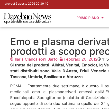
giovedì 6 agosto 2026 20:39:41
PRIMO PIANO
Emo e plasma derivati
prodotti a scopo pre
Ilaria Ciancaleoni Bartoli
Febbraio 20, 2012
11:
Si tratta dei prodotti Albital, Venital, Emoclot, I
stati distribuiti sono Valle D’Aosta, Friuli Venezi
Toscana, Umbria, Basilicata e Abruzzo
ROMA – Esattamente due settimane, è questo il temp
medicinali emo e plasmaderivati emessi dall’AI
Encefalopatia Spongiforme (malattia di Creutzfeldt-
segue appunto di sole due settimane quello del 24 ge