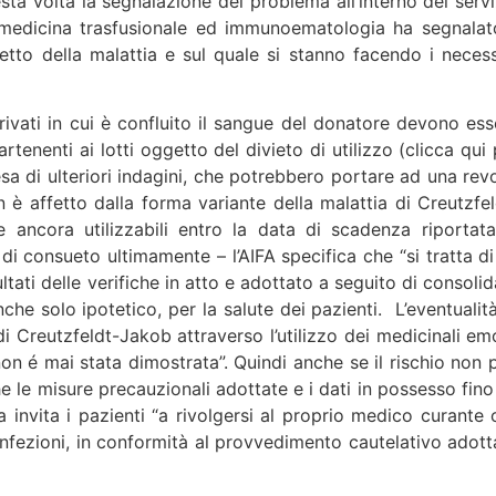
sta volta la segnalazione del problema all’interno del servi
i medicina trasfusionale ed immunoematologia ha segnalato
etto della malattia e sul quale si stanno facendo i necess
rivati in cui è confluito il sangue del donatore devono ess
enenti ai lotti oggetto del divieto di utilizzo (clicca qui 
sa di ulteriori indagini, che potrebbero portare ad una rev
 è affetto dalla forma variante della malattia di Creutzfel
 ancora utilizzabili entro la data di scadenza riportata
 consueto ultimamente – l’AIFA specifica che “si tratta di
tati delle verifiche in atto e adottato a seguito di consolid
che solo ipotetico, per la salute dei pazienti. L’eventualità
di Creutzfeldt-Jakob attraverso l’utilizzo dei medicinali em
non é mai stata dimostrata”. Quindi anche se il rischio non 
che le misure precauzionali adottate e i dati in possesso fin
 invita i pazienti “a rivolgersi al proprio medico curante 
confezioni, in conformità al provvedimento cautelativo adott