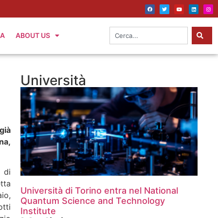
IA
ABOUT US
Università
già
na,
 di
tta
Università di Torino entra nel National
io,
Quantum Science and Technology
tti
Institute