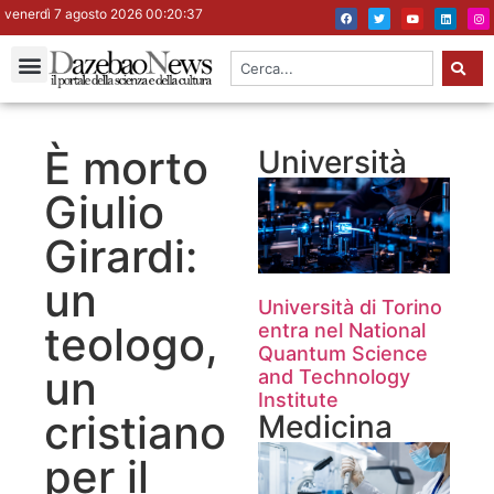
venerdì 7 agosto 2026 00:20:38
È morto
Università
Giulio
Girardi:
un
Università di Torino
teologo,
entra nel National
Quantum Science
un
and Technology
Institute
cristiano
Medicina
per il