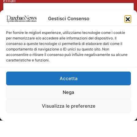
Email
Gestisci Consenso
Nome
Per fornire le migliori esperienze, utilizziamo tecnologie come i cookie
per memorizzare e/o accedere alle informazioni del dispositivo. Il
consenso a queste tecnologie ci permetterà di elaborare dati come il
comportamento di navigazione o ID unici su questo sito. Non
acconsentire o ritirare il consenso può influire negativamente su alcune
caratteristiche e funzioni.
Main partner
Accetta
Nega
Visualizza le preferenze
Testata giornalistica registrata presso il Tribunale di
Velletri n. 1/2011 del 27/01/2011 Direttore responsabile
Alessandro Ambrosin Redazione +39 338 4911077 per
info scrivi a:
mediasurfer@dazebaonews.it