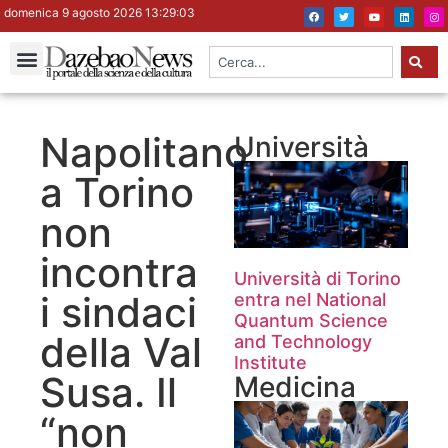
domenica 9 agosto 2026 13:29:04
Napolitano
Università
a Torino
non
incontra
Università di Torino
i sindaci
entra nel National
Quantum Science
della Val
and Technology
Institute
Susa. Il
Medicina
“non