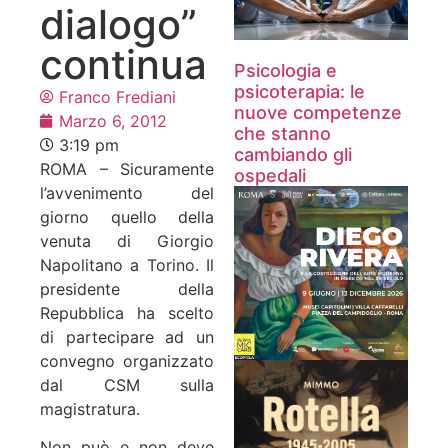
dialogo”
continua
Psicologia e
psicoterapia: le
Franco Frediani
nuove competenze
Marzo 6, 2012
che stanno
3:19 pm
cambiando gli
ROMA – Sicuramente
ospedali
l’avvenimento del
giorno quello della
venuta di Giorgio
Napolitano a Torino. Il
presidente della
Repubblica ha scelto
di partecipare ad un
convegno organizzato
dal CSM sulla
magistratura.
Non può e non deve