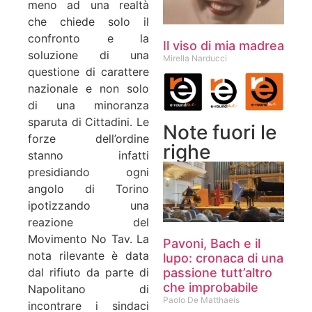
meno ad una realtà
che chiede solo il
confronto e la
Il viso di mia madrea
soluzione di una
Mirella Narducci
questione di carattere
nazionale e non solo
di una minoranza
sparuta di Cittadini. Le
Note fuori le
forze dell’ordine
righe
stanno infatti
presidiando ogni
angolo di Torino
ipotizzando una
reazione del
Movimento No Tav. La
Pavoni, Bach e il
nota rilevante è data
lupo: cronaca di una
passione tutt’altro
dal rifiuto da parte di
che improbabile
Napolitano di
Paolo De Matthaeis
incontrare i sindaci