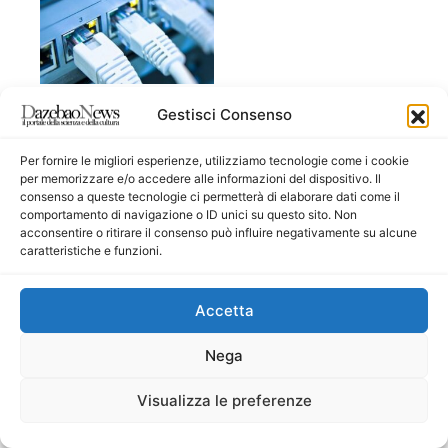
Gestisci Consenso
POLITICA
La Camera
Per fornire le migliori esperienze, utilizziamo tecnologie come i cookie
presenta la bozza
per memorizzare e/o accedere alle informazioni del dispositivo. Il
della Carta dei
consenso a queste tecnologie ci permetterà di elaborare dati come il
diritti su internet.
comportamento di navigazione o ID unici su questo sito. Non
acconsentire o ritirare il consenso può influire negativamente su alcune
Ecco i 14 punti
caratteristiche e funzioni.
Accetta
Nega
Visualizza le preferenze
SOCIETÀ
Filcams lancia