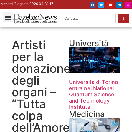
venerdì 7 agosto 2026 04:31:18
Artisti
Università
per la
donazione
degli
Università di Torino
organi –
entra nel National
Quantum Science
“Tutta
and Technology
Institute
colpa
Medicina
dell’Amore”