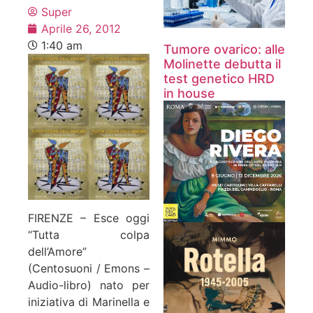
Super
Aprile 26, 2012
1:40 am
Tumore ovarico: alle
Molinette debutta il
test genetico HRD
in house
FIRENZE – Esce oggi
“Tutta colpa
dell’Amore”
(Centosuoni / Emons –
Audio-libro) nato per
iniziativa di Marinella e