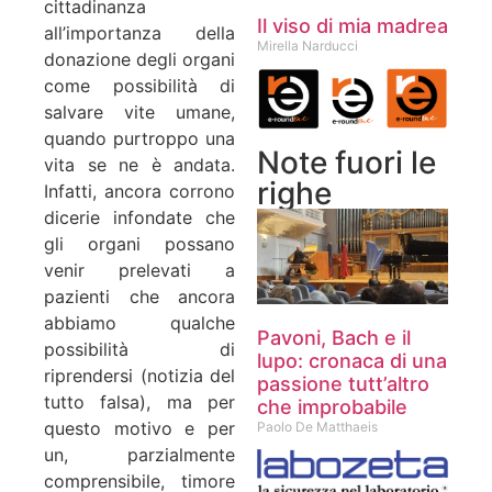
cittadinanza
Il viso di mia madrea
all’importanza della
Mirella Narducci
donazione degli organi
come possibilità di
salvare vite umane,
quando purtroppo una
Note fuori le
vita se ne è andata.
righe
Infatti, ancora corrono
dicerie infondate che
gli organi possano
venir prelevati a
pazienti che ancora
abbiamo qualche
Pavoni, Bach e il
possibilità di
lupo: cronaca di una
riprendersi (notizia del
passione tutt’altro
tutto falsa), ma per
che improbabile
questo motivo e per
Paolo De Matthaeis
un, parzialmente
comprensibile, timore