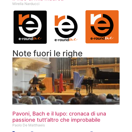
Mirella Narducci
Note fuori le righe
Pavoni, Bach e il lupo: cronaca di una
passione tutt’altro che improbabile
Paolo De Matthaeis