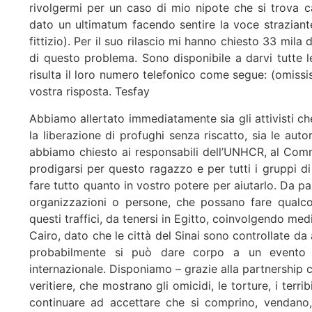
rivolgermi per un caso di mio nipote che si trova c
dato un ultimatum facendo sentire la voce strazian
fittizio). Per il suo rilascio mi hanno chiesto 33 mila 
di questo problema. Sono disponibile a darvi tutte le
risulta il loro numero telefonico come segue: (omiss
vostra risposta. Tesfay
Abbiamo allertato immediatamente sia gli attivisti ch
la liberazione di profughi senza riscatto, sia le autor
abbiamo chiesto ai responsabili dell’UNHCR, al Comm
prodigarsi per questo ragazzo e per tutti i gruppi di 
fare tutto quanto in vostro potere per aiutarlo. Da par
organizzazioni o persone, che possano fare qualc
questi traffici, da tenersi in Egitto, coinvolgendo medi
Cairo, dato che le città del Sinai sono controllate da 
probabilmente si può dare corpo a un evento 
internazionale. Disponiamo – grazie alla partnership c
veritiere, che mostrano gli omicidi, le torture, i te
continuare ad accettare che si comprino, vendano, 