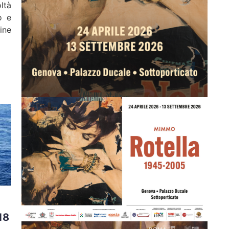
ltà
o e
ine
18