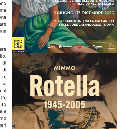
nno
ome
ione
are
una
ere
llo,
 di
 di
ro,
 su
o al
to,
ito
e e
amo
eri