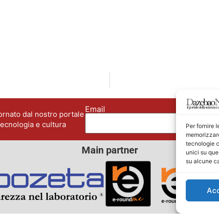
Email
No
rnato dal nostro portale
tecnologia e cultura
Per fornire 
memorizzare 
tecnologie c
Main partner
unici su que
su alcune ca
Ac