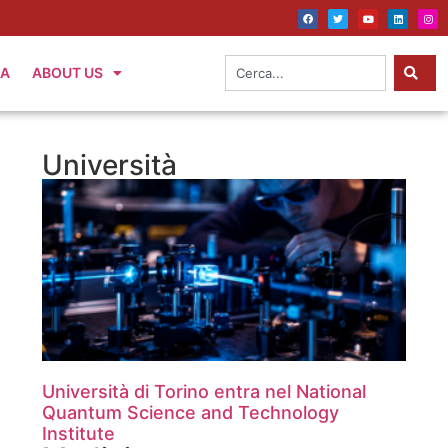
IA
ABOUT US
Università
Università di Torino entra nel National
Quantum Science and Technology
Institute