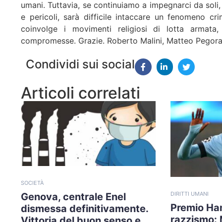
umani. Tuttavia, se continuiamo a impegnarci da soli,
e pericoli, sarà difficile intaccare un fenomeno c
coinvolge i movimenti religiosi di lotta armata, 
compromesse. Grazie. Roberto Malini, Matteo Pegorar
Condividi sui social
Articoli correlati
SOCIETÀ
DIRITTI UMANI
Genova, centrale Enel
Premio Ham
dismessa definitivamente.
razzismo:
Vittoria del buon senso e