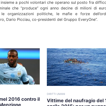
 insieme a pochi volontari che operano sul posto fra diffico
riminale che “produce” ogni anno decine di milioni di eur
le organizzazioni politiche, le mafie e forze dell’ord
o, Dario Picciau, co-presidenti del Gruppo EveryOne”.
DIRITTI UMANI
el 2016 contro il
Vittime del naufragio del 
 Menzione