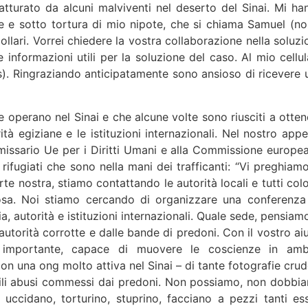
atturato da alcuni malviventi nel deserto del Sinai. Mi ha
te e sotto tortura di mio nipote, che si chiama Samuel (n
dollari. Vorrei chiedere la vostra collaborazione nella soluz
 informazioni utili per la soluzione del caso. Al mio cellul
is). Ringraziando anticipatamente sono ansioso di ricevere 
e operano nel Sinai e che alcune volte sono riusciti a otten
ità egiziane e le istituzioni internazionali. Nel nostro appe
issario Ue per i Diritti Umani e alla Commissione europea
rifugiati che sono nella mani dei trafficanti: “Vi preghiamo
te nostra, stiamo contattando le autorità locali e tutti colo
osa. Noi stiamo cercando di organizzare una conferenza
a, autorità e istituzioni internazionali. Quale sede, pensiam
autorità corrotte e dalle bande di predoni. Con il vostro aiu
importante, capace di muovere le coscienze in amb
on una ong molto attiva nel Sinai – di tante fotografie crud
rribili abusi commessi dai predoni. Non possiamo, non dobbi
uccidano, torturino, stuprino, facciano a pezzi tanti ess