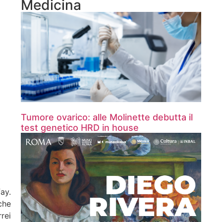
Medicina
Tumore ovarico: alle Molinette debutta il
test genetico HRD in house
ay.
che
rei