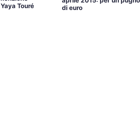
aprile 2015: per un pugno
 Yaya Touré
di euro