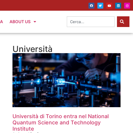
IA
ABOUT US
Università
Università di Torino entra nel National
Quantum Science and Technology
Institute