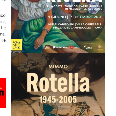
ico
ni,
 Le
na.
 le