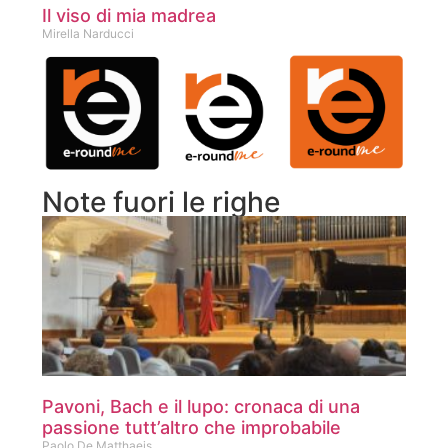
Il viso di mia madrea
Mirella Narducci
Note fuori le righe
Pavoni, Bach e il lupo: cronaca di una
passione tutt’altro che improbabile
Paolo De Matthaeis