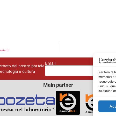
azienti
Email
No
rnato dal nostro portale
tecnologia e cultura
Per fornire 
memorizzare 
tecnologie c
Main partner
unici su que
su alcune ca
Ac