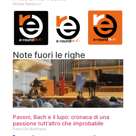
Mirella Narducci
Note fuori le righe
Pavoni, Bach e il lupo: cronaca di una
passione tutt’altro che improbabile
Paolo De Matthaeis