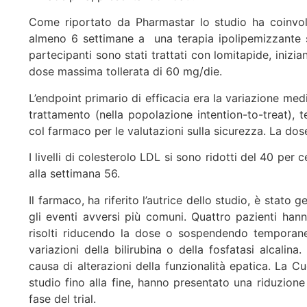
Come riportato da Pharmastar lo studio ha coinvolt
almeno 6 settimane a una terapia ipolipemizzante s
partecipanti sono stati trattati con lomitapide, iniz
dose massima tollerata di 60 mg/die.
L’endpoint primario di efficacia era la variazione me
trattamento (nella popolazione intention-to-treat), 
col farmaco per le valutazioni sulla sicurezza. La do
I livelli di colesterolo LDL si sono ridotti del 40 per
alla settimana 56.
Il farmaco, ha riferito l’autrice dello studio, è stato 
gli eventi avversi più comuni. Quattro pazienti ha
risolti riducendo la dose o sospendendo temporane
variazioni della bilirubina o della fosfatasi alcalin
causa di alterazioni della funzionalità epatica. La Cu
studio fino alla fine, hanno presentato una riduzione
fase del trial.