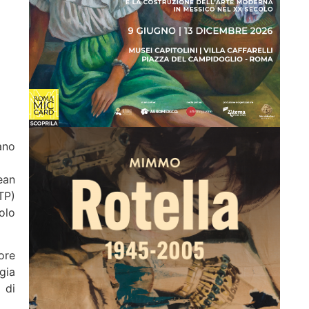
ano
ean
TP)
olo
ore
ogia
 di