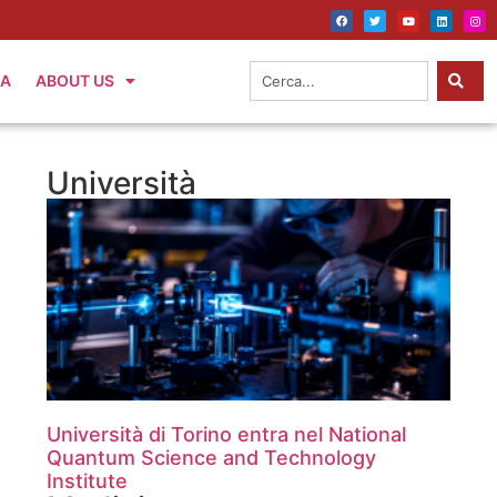
IA
ABOUT US
Università
Università di Torino entra nel National
Quantum Science and Technology
Institute