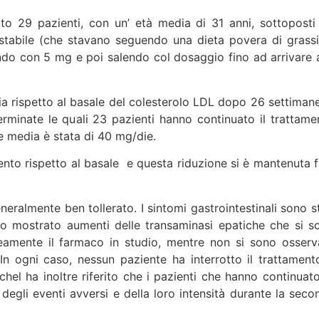
o 29 pazienti, con un’ età media di 31 anni, sottoposti
tabile (che stavano seguendo una dieta povera di grassi)
iando con 5 mg e poi salendo col dosaggio fino ad arrivare a
dia rispetto al basale del colesterolo LDL dopo 26 settimane
terminate le quali 23 pazienti hanno continuato il trattame
se media è stata di 40 mg/die.
 cento rispetto al basale e questa riduzione si è mantenuta f
generalmente ben tollerato. I sintomi gastrointestinali sono s
nno mostrato aumenti delle transaminasi epatiche che si s
amente il farmaco in studio, mentre non si sono osserv
a. In ogni caso, nessun paziente ha interrotto il trattament
chel ha inoltre riferito che i pazienti che hanno continuato
 degli eventi avversi e della loro intensità durante la seco