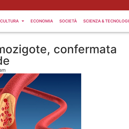
CULTURA
ECONOMIA
SOCIETÀ
SCIENZA & TECNOLOG
mozigote, confermata
de
 am