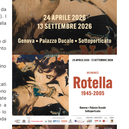
 da
. I
lla
 di
nto
ino
tati
ono
ate
o a
 lo
nda