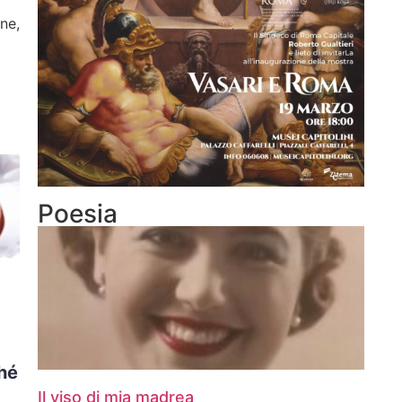
ne,
Poesia
hé
Il viso di mia madrea