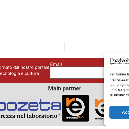
Email
No
rnato dal nostro portale
tecnologia e cultura
Per fornire 
memorizzare 
tecnologie c
Main partner
unici su que
su alcune ca
Ac