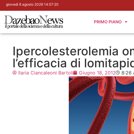
giovedì 6 agosto 2026 14:57:21
PRIMO PIANO
Ipercolesterolemia o
l’efficacia di lomitapi
Ilaria Ciancaleoni Bartoli
Giugno 18, 2012
8:26