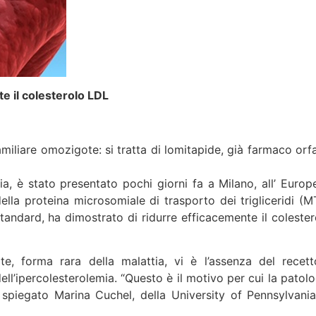
te il colesterolo LDL
miliare omozigote: si tratta di lomitapide, già farmaco orf
ia, è stato presentato pochi giorni fa a Milano, all’ Europ
ella proteina microsomiale di trasporto dei trigliceridi (M
standard, ha dimostrato di ridurre efficacemente il colester
ote, forma rara della malattia, vi è l’assenza del recett
dell’ipercolesterolemia. “Questo è il motivo per cui la patol
ha spiegato Marina Cuchel, della University of Pennsylvania