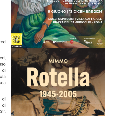
zed
ri,
sso
à di
ola
sca
 di
 di
Cnr.