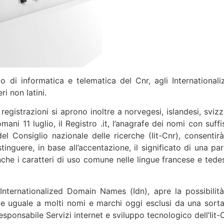
uto di informatica e telematica del Cnr, agli Internationali
i non latini.
egistrazioni si aprono inoltre a norvegesi, islandesi, svizze
ani 11 luglio, il Registro .it, l’anagrafe dei nomi con suffi
a del Consiglio nazionale delle ricerche (Iit-Cnr), consentir
tinguere, in base all’accentazione, il significato di una par
anche i caratteri di uso comune nelle lingue francese e tede
Internationalized Domain Names (Idn), apre la possibilità
nte uguale a molti nomi e marchi oggi esclusi da una sorta
responsabile Servizi internet e sviluppo tecnologico dell’Iit-