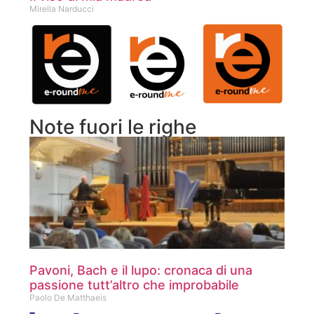
Mirella Narducci
Note fuori le righe
Pavoni, Bach e il lupo: cronaca di una
passione tutt’altro che improbabile
Paolo De Matthaeis