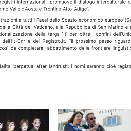
 registri internazionali, promuove il dialogo interculturale 
come Valle d’Aosta e Trentino Alto-Adige”.
trazioni a tutti i Paesi dello Spazio economico europeo (Se
 della Città del Vaticano, alla Repubblica di San Marino e a
onalizzazione della targa ’.it‘ ben oltre i confini dell’Uni
dell’Iit-Cnr e del Registro.it. “Il prossimo passo riguard
, così da completare l’abbattimento delle frontiere linguisti
alità ‘perpetual after landrush’: i nomi saranno cioè registr