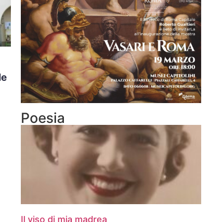
le
Poesia
Il viso di mia madrea