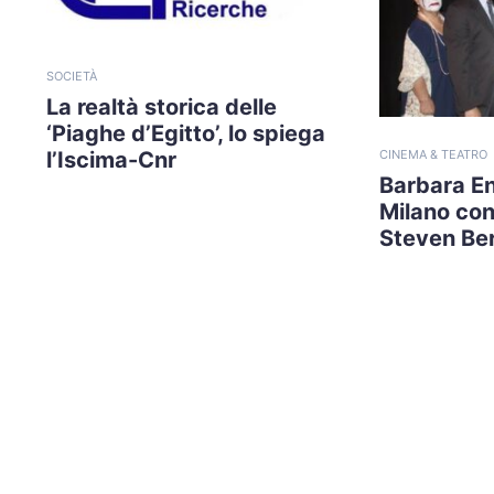
SOCIETÀ
La realtà storica delle
‘Piaghe d’Egitto’, lo spiega
CINEMA & TEATRO
l’Iscima-Cnr
Barbara En
Milano con
Steven Be