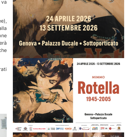
e va
e),
lla
one
erà
che
ati