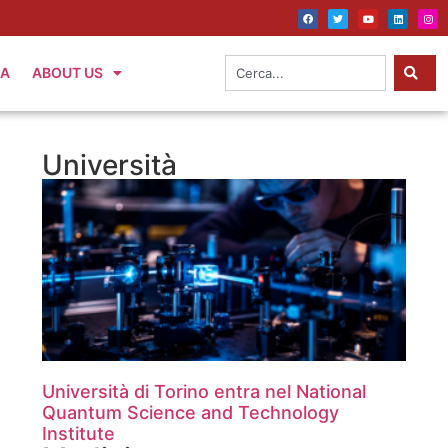
IA
ABOUT US
Università
Università di Torino entra nel National
Quantum Science and Technology
Institute