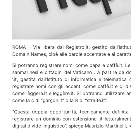
ROMA – Via libera dal Registro.it, gestito dall’Istit
Domain Names, cioè alle parole accentate e ai caratter
Si potranno registrare nomi come papà e caffè.it. Le r
sanmarinesi e cittadini del Vaticano . A partire da dom
’.it‘, gestita dall’Istituto di informatica e telematic
registrare nomi con gli accenti come caffè.it e di dis
come lèggere.it e leggère.it. Si potranno utilizzare 
come la ç di “garçon.it” o la ß di “straße.it”.
“Questa doppia opportunità, tecnicamente definita 
registrare un dominio con estensione .it letteralme
digital divide linguistico”, spiega Maurizio Martinelli, 