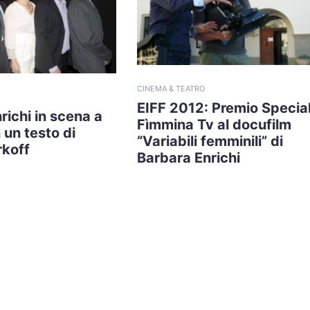
CINEMA & TEATRO
EIFF 2012: Premio Specia
richi in scena a
Fìmmina Tv al docufilm
 un testo di
“Variabili femminili” di
rkoff
Barbara Enrichi