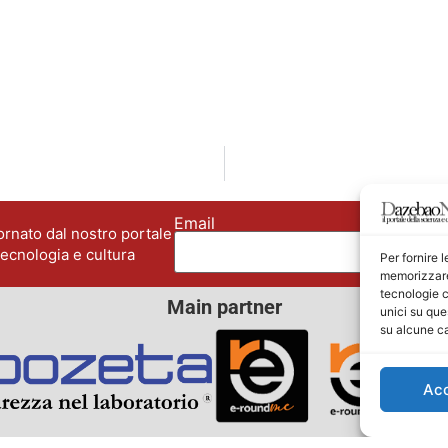
Email
No
rnato dal nostro portale
tecnologia e cultura
Per fornire 
memorizzare 
tecnologie c
Main partner
unici su que
su alcune ca
Ac