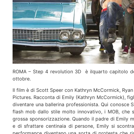
ROMA – Step 4 revolution 3D è ilquarto capitolo del
ottobre.
Il film è di Scott Speer con Kathryn McCormick, Rya
Pictures. Racconta di Emily (Kathryn McCormick), figli
diventare una ballerina professionista. Qui conosce
flash mob dallo stile molto innovativo, i MOB, che 
grossa sponsorizzazione. Quando il padre di Emily mi
e di sfrattare centinaia di persone, Emily si scont
performance diventano una sorta di protesta che ris