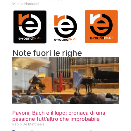
Mirella Narducci
Note fuori le righe
Pavoni, Bach e il lupo: cronaca di una
passione tutt’altro che improbabile
Paolo De Matthaeis