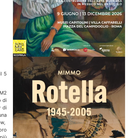
l 5
 M2
 di
 di
una
ew,
oro
più