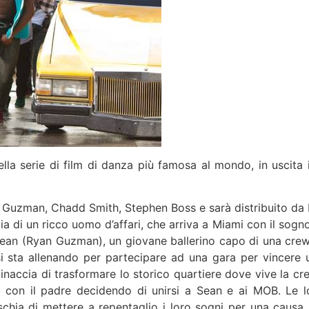
la serie di film di danza più famosa al mondo, in uscita i
n Guzman, Chadd Smith, Stephen Boss e sarà distribuito da
a di un ricco uomo d’affari, che arriva a Miami con il sogno
 Sean (Ryan Guzman), un giovane ballerino capo di una crew
si sta allenando per partecipare ad una gara per vincere 
naccia di trasformare lo storico quartiere dove vive la cr
ra con il padre decidendo di unirsi a Sean e ai MOB. Le l
chia di mettere a repentaglio i loro sogni per una causa 