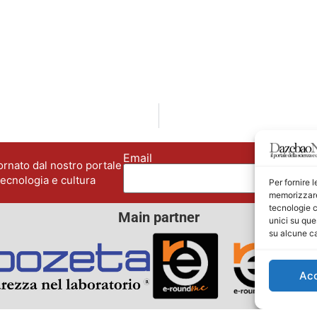
Email
No
rnato dal nostro portale
tecnologia e cultura
Per fornire 
memorizzare 
tecnologie c
Main partner
unici su que
su alcune ca
Ac