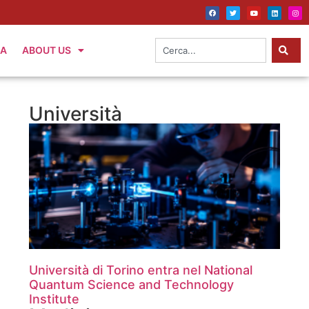
IA
ABOUT US
Università
Università di Torino entra nel National
Quantum Science and Technology
Institute