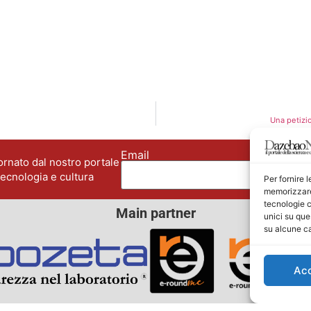
Una petizio
Email
No
rnato dal nostro portale
tecnologia e cultura
Per fornire 
memorizzare 
tecnologie c
Main partner
unici su que
su alcune ca
Ac