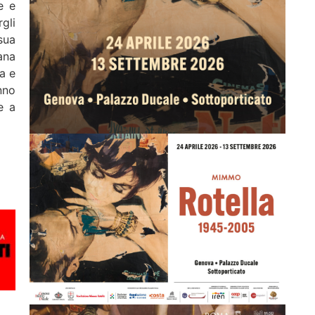
e e
gli
sua
ana
ra e
nno
e a