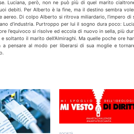
se. Luciana, però, non ne può pìù di quel marito cialtron
oi debiti. Per Alberto è la fine, ma il destino sembra voler
aereo. Di colpo Alberto si ritrova miliardario, l’impero di 
ano d’industria. Purtroppo per lui il sogno dura poco: Luci
ore l’equivoco si risolve ed eccola di nuovo in sella, più du
 e soltanto il marito dell’Almiraghi. Ma quelle poche ore ha
ia a pensare al modo per liberarsi di sua moglie e tornar
o.
SOCIETÀ