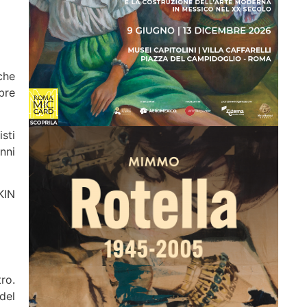
che
bre
sti
nni
KIN
ro.
del