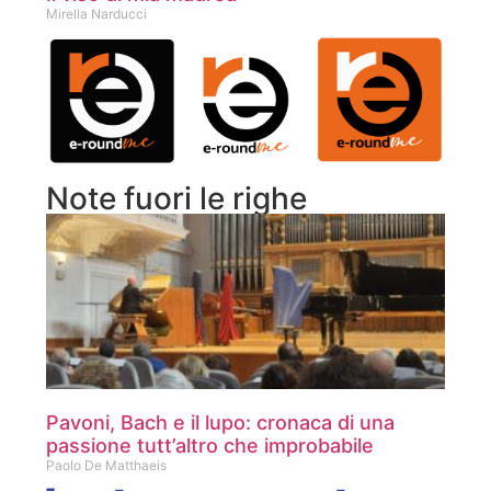
Mirella Narducci
Note fuori le righe
Pavoni, Bach e il lupo: cronaca di una
passione tutt’altro che improbabile
Paolo De Matthaeis