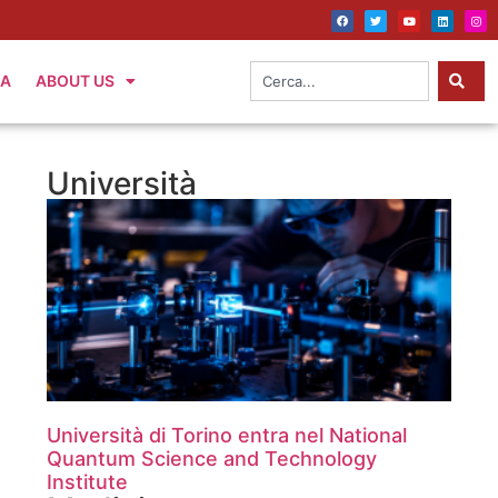
IA
ABOUT US
Università
Università di Torino entra nel National
Quantum Science and Technology
Institute