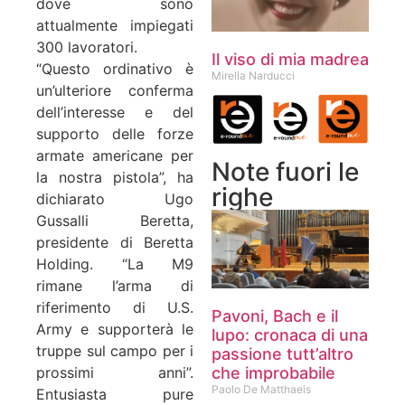
dove sono
attualmente impiegati
300 lavoratori.
Il viso di mia madrea
“Questo ordinativo è
Mirella Narducci
un’ulteriore conferma
dell’interesse e del
supporto delle forze
armate americane per
Note fuori le
la nostra pistola”, ha
righe
dichiarato Ugo
Gussalli Beretta,
presidente di Beretta
Holding. “La M9
rimane l’arma di
riferimento di U.S.
Pavoni, Bach e il
Army e supporterà le
lupo: cronaca di una
truppe sul campo per i
passione tutt’altro
prossimi anni”.
che improbabile
Paolo De Matthaeis
Entusiasta pure