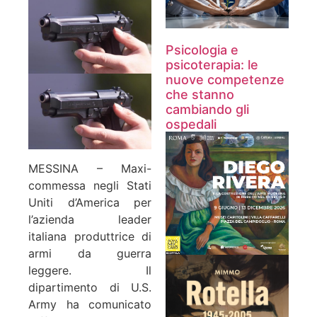
Psicologia e
psicoterapia: le
nuove competenze
che stanno
cambiando gli
ospedali
MESSINA – Maxi-
commessa negli Stati
Uniti d’America per
l’azienda leader
italiana produttrice di
armi da guerra
leggere. Il
dipartimento di U.S.
Army ha comunicato