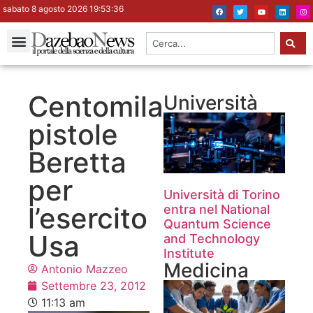
sabato 8 agosto 2026 19:53:37
Centomila
Università
pistole
Beretta
per
Università di Torino
l’esercito
entra nel National
Quantum Science
Usa
and Technology
Institute
Medicina
Antonio Mazzeo
Settembre 23, 2012
11:13 am