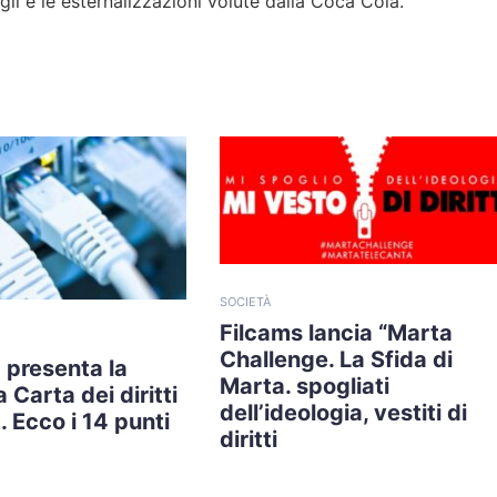
gli e le esternalizzazioni volute dalla Coca Cola.
SOCIETÀ
Filcams lancia “Marta
Challenge. La Sfida di
 presenta la
Marta. spogliati
 Carta dei diritti
dell’ideologia, vestiti di
. Ecco i 14 punti
diritti