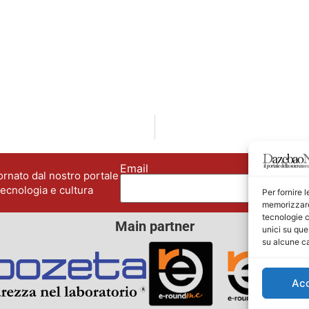
Email
No
rnato dal nostro portale
tecnologia e cultura
Per fornire 
memorizzare 
tecnologie c
Main partner
unici su que
su alcune ca
Ac