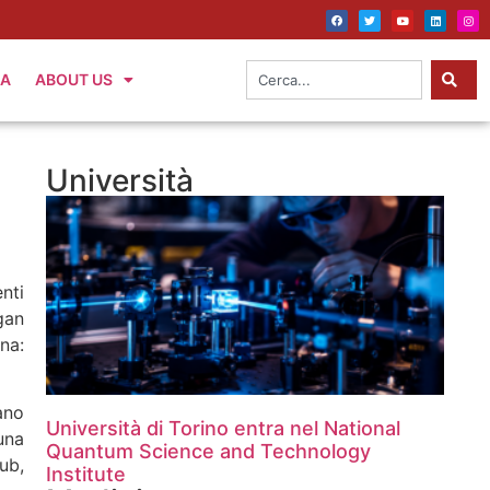
IA
ABOUT US
Università
nti
gan
na:
ano
Università di Torino entra nel National
una
Quantum Science and Technology
ub,
Institute