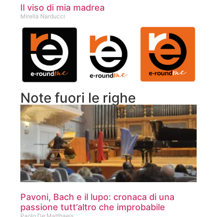
Il viso di mia madrea
Mirella Narducci
Note fuori le righe
Pavoni, Bach e il lupo: cronaca di una
passione tutt’altro che improbabile
Paolo De Matthaeis