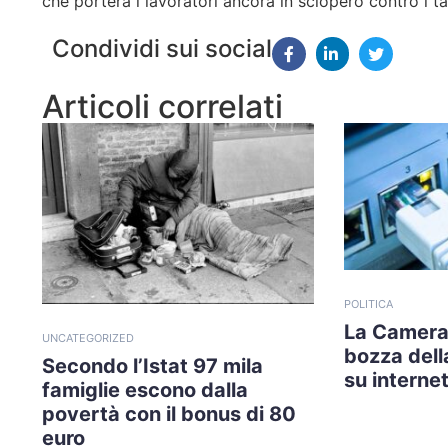
che porterà i lavoratori ancora in sciopero contro i ta
Condividi sui social
Articoli correlati
POLITICA
La Camera
UNCATEGORIZED
bozza della
Secondo l’Istat 97 mila
su internet
famiglie escono dalla
povertà con il bonus di 80
euro