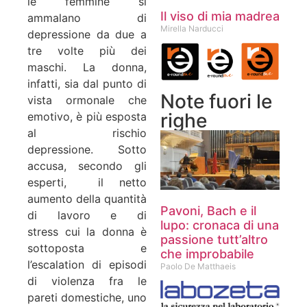
le femmine si
Il viso di mia madrea
ammalano di
Mirella Narducci
depressione da due a
tre volte più dei
maschi. La donna,
infatti, sia dal punto di
Note fuori le
vista ormonale che
righe
emotivo, è più esposta
al rischio
depressione. Sotto
accusa, secondo gli
esperti, il netto
aumento della quantità
Pavoni, Bach e il
di lavoro e di
lupo: cronaca di una
stress cui la donna è
passione tutt’altro
sottoposta e
che improbabile
l’escalation di episodi
Paolo De Matthaeis
di violenza fra le
pareti domestiche, uno