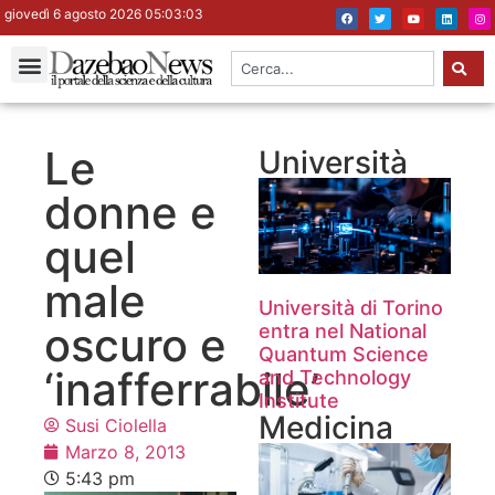
giovedì 6 agosto 2026 05:03:03
Le
Università
donne e
quel
male
Università di Torino
oscuro e
entra nel National
Quantum Science
‘inafferrabile’
and Technology
Institute
Medicina
Susi Ciolella
Marzo 8, 2013
5:43 pm