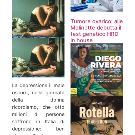
Tumore ovarico: alle
Molinette debutta il
test genetico HRD
in house
La depressione il male
oscuro, nella giornata
della donna
ricordiamo, che otto
milioni di persone
soffrono in Italia di
depressione: ben