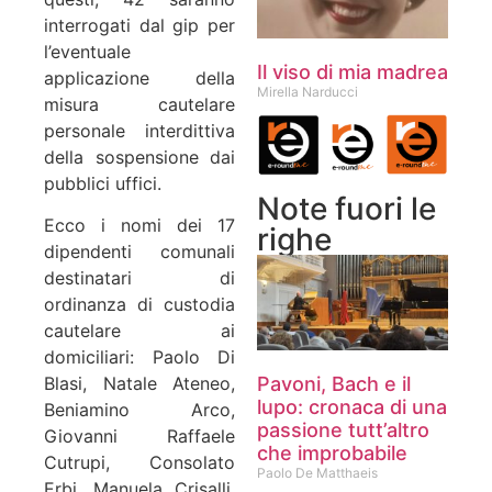
interrogati dal gip per
l’eventuale
Il viso di mia madrea
applicazione della
Mirella Narducci
misura cautelare
personale interdittiva
della sospensione dai
pubblici uffici.
Note fuori le
Ecco i nomi dei 17
righe
dipendenti comunali
destinatari di
ordinanza di custodia
cautelare ai
domiciliari: Paolo Di
Pavoni, Bach e il
Blasi, Natale Ateneo,
lupo: cronaca di una
Beniamino Arco,
passione tutt’altro
Giovanni Raffaele
che improbabile
Cutrupi, Consolato
Paolo De Matthaeis
Erbi, Manuela Crisalli,