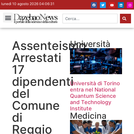
lunedì 10 agosto 2026 04:06:32
Assenteismo.
Università
Arrestati
17
dipendenti
Università di Torino
del
entra nel National
Quantum Science
Comune
and Technology
Institute
di
Medicina
Reggio