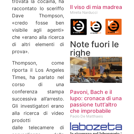
trovata la cocaina, ha
Il viso di mia madrea
raccontato lo sceriffo
Mirella Narducci
Dave Thompson,
«credo fosse ben
visibile agli agenti»
che «erano alla ricerca
Note fuori le
di altri elementi di
righe
prova».
Thompson, come
riporta il Los Angeles
Times, ha parlato nel
corso di una
conferenza stampa
Pavoni, Bach e il
lupo: cronaca di una
successiva all’arresto.
passione tutt’altro
Gli investigatori erano
che improbabile
alla ricerca di video
Paolo De Matthaeis
prodotti
dalle telecamere di