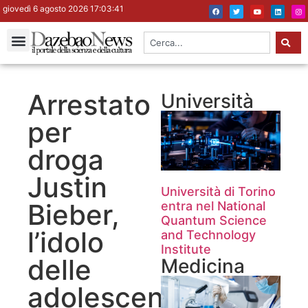
giovedì 6 agosto 2026 17:03:42
Arrestato
Università
per
droga
Justin
Università di Torino
Bieber,
entra nel National
Quantum Science
l’idolo
and Technology
Institute
delle
Medicina
adolescenti