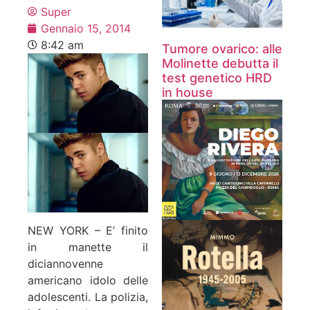
Super
Gennaio 15, 2014
8:42 am
Tumore ovarico: alle
Molinette debutta il
test genetico HRD
in house
NEW YORK – E’ finito
in manette il
diciannovenne
americano idolo delle
adolescenti. La polizia,