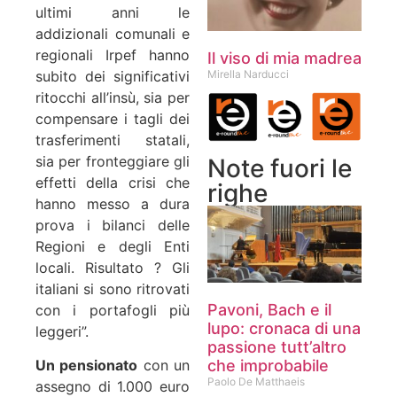
ultimi anni le
addizionali comunali e
regionali Irpef hanno
Il viso di mia madrea
Mirella Narducci
subito dei significativi
ritocchi all’insù, sia per
compensare i tagli dei
trasferimenti statali,
sia per fronteggiare gli
Note fuori le
effetti della crisi che
righe
hanno messo a dura
prova i bilanci delle
Regioni e degli Enti
locali. Risultato ? Gli
italiani si sono ritrovati
Pavoni, Bach e il
con i portafogli più
lupo: cronaca di una
leggeri”.
passione tutt’altro
che improbabile
Un pensionato
con un
Paolo De Matthaeis
assegno di 1.000 euro