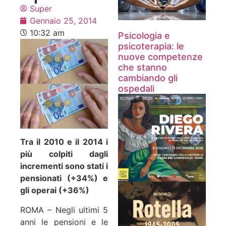
Super
Gennaio 25, 2014
10:32 am
Psicologia e
psicoterapia: le
nuove competenze
che stanno
cambiando gli
ospedali
Tra il 2010 e il 2014 i
più colpiti dagli
incrementi sono stati i
pensionati (+34%) e
gli operai (+36%)
ROMA – Negli ultimi 5
anni le pensioni e le