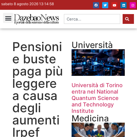
sabato 8 agosto 2026 13:14:59
Pensioni
Università
e buste
paga più
leggere
Università di Torino
a causa
entra nel National
Quantum Science
degli
and Technology
Institute
aumenti
Medicina
Irpef