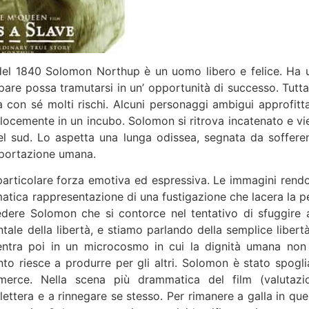
del 1840 Solomon Northup è un uomo libero e felice. Ha 
pare possa tramutarsi in un’ opportunità di successo. Tutta
ta con sé molti rischi. Alcuni personaggi ambigui approfitt
elocemente in un incubo. Solomon si ritrova incatenato e vi
del sud. Lo aspetta una lunga odissea, segnata da soffere
sopportazione umana.
i particolare forza emotiva ed espressiva. Le immagini rend
mmatica rappresentazione di una fustigazione che lacera la pe
Vedere Solomon che si contorce nel tentativo di sfuggire a
tale della libertà, e stiamo parlando della semplice libertà
tra poi in un microcosmo in cui la dignità umana non
to riesce a produrre per gli altri. Solomon è stato spogli
merce. Nella scena più drammatica del film (valutazi
ettera e a rinnegare se stesso. Per rimanere a galla in que