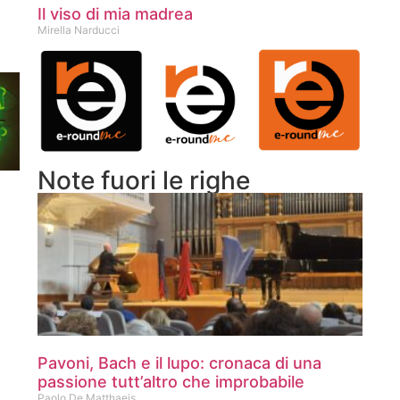
Il viso di mia madrea
Mirella Narducci
Note fuori le righe
Pavoni, Bach e il lupo: cronaca di una
passione tutt’altro che improbabile
Paolo De Matthaeis