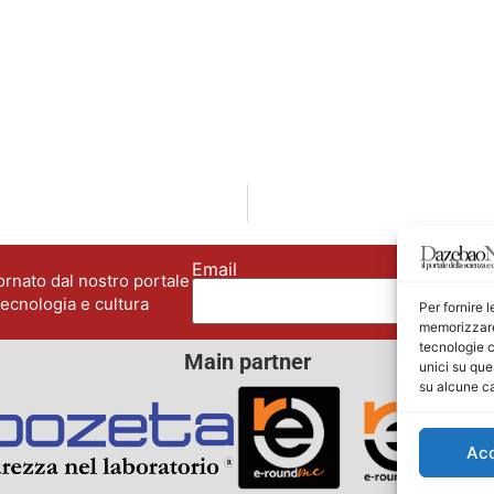
Email
No
rnato dal nostro portale
tecnologia e cultura
Per fornire 
memorizzare 
tecnologie c
Main partner
unici su que
su alcune ca
Ac