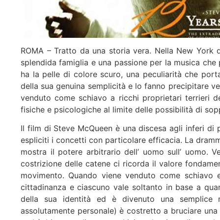
ROMA – Tratto da una storia vera. Nella New York 
splendida famiglia e una passione per la musica che 
ha la pelle di colore scuro, una peculiarità che por
della sua genuina semplicità e lo fanno precipitare v
venduto come schiavo a ricchi proprietari terrieri 
fisiche e psicologiche al limite delle possibilità di 
Il film di Steve McQueen è una discesa agli inferi d
espliciti i concetti con particolare efficacia. La dra
mostra il potere arbitrario dell’ uomo sull’ uomo. 
costrizione delle catene ci ricorda il valore fondamen
movimento. Quando viene venduto come schiavo en
cittadinanza e ciascuno vale soltanto in base a quan
della sua identità ed è divenuto una semplice 
assolutamente personale) è costretto a bruciare una l