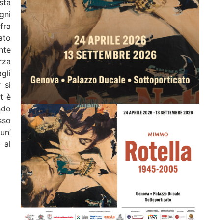
sta
gni
fra
ato
nte
rza
gli
 si
t è
ndo
sso
 un’
 al