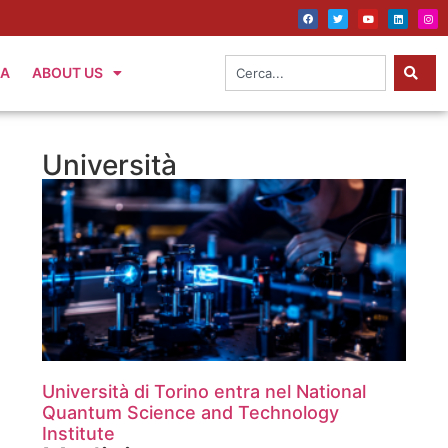
IA
ABOUT US
Università
Università di Torino entra nel National
Quantum Science and Technology
Institute