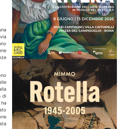
una
via
ano
ene
nze
ono
lle
lla
 di
 ha
ato
one
sta