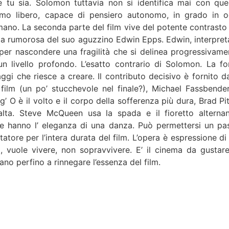
e tu sia. Solomon tuttavia non si identifica mai con que
mo libero, capace di pensiero autonomo, in grado in o
umano. La seconda parte del film vive del potente contrasto 
zza rumorosa del suo aguzzino Edwin Epps. Edwin, interpret
 per nascondere una fragilità che si delinea progressivame
 un livello profondo. L’esatto contrario di Solomon. La fo
ggi che riesce a creare. Il contributo decisivo è fornito da
 film (un po’ stucchevole nel finale?), Michael Fassbender
’ O è il volto e il corpo della sofferenza più dura, Brad Pit
balta. Steve McQueen usa la spada e il fioretto alterna
e hanno l’ eleganza di una danza. Può permettersi un pa
tatore per l’intera durata del film. L’opera è espressione di
, vuole vivere, non sopravvivere. E’ il cinema da gustare
ano perfino a rinnegare l’essenza del film.